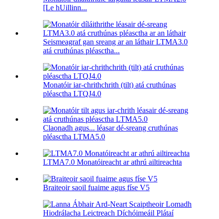
[Le hUillinn...
Seismeagraf gan sreang ar an láthair LTMA3.0
atá cruthúnas pléasctha...
Monatóir iar-chrithchrith (tilt) atá cruthúnas
pléasctha LTQJ4.0
Claonadh agus... léasar dé-sreang cruthúnas
pléasctha LTMA5.0
LTMA7.0 Monatóireacht ar athrú ailtireachta
Braiteoir saoil fuaime agus físe V5