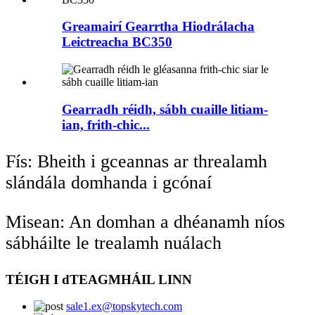
Greamairí Gearrtha Hiodrálacha
Leictreacha BC350
Gearradh réidh, sábh cuaille litiam-
ian, frith-chic...
Fís: Bheith i gceannas ar threalamh
slándála domhanda i gcónaí
Misean: An domhan a dhéanamh níos
sábháilte le trealamh nuálach
TÉIGH I dTEAGMHÁIL LINN
sale1.ex@topskytech.com