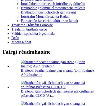
Íomháitheoir teirmeach infridhearg dóiteáin
Brathadóir gníomhairí tocsaineacha míleata
Brathadóir gáis ilchodach gan sreang
Ionstraim Monatóireachta Radair
Faireachán iar-chrith talún ar an láthair
Trealamh Dóiteáin Foraoise
Trealamh tarrthála uisce
Feithiclí speisialta éigeandála
Drón
Madra Róbat
Táirgí réadmhaoine
Braiteoir beatha fuaime gan sreang (tonn fuaime)
A9 4 braiteoir
Braiteoir gáis ilchodach gan sreang atá cruthúnas
pléasctha CD10 (A)...