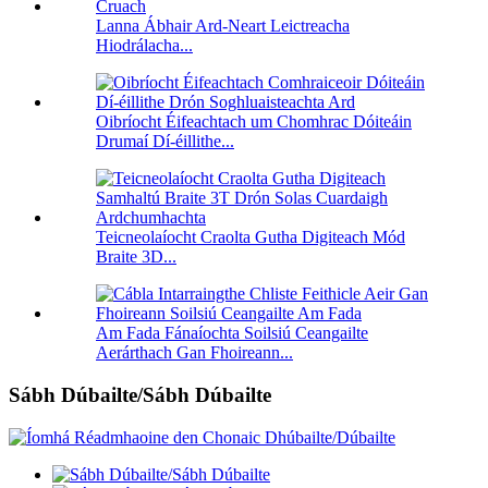
Lanna Ábhair Ard-Neart Leictreacha
Hiodrálacha...
Oibríocht Éifeachtach um Chomhrac Dóiteáin
Drumaí Dí-éillithe...
Teicneolaíocht Craolta Gutha Digiteach Mód
Braite 3D...
Am Fada Fánaíochta Soilsiú Ceangailte
Aerárthach Gan Fhoireann...
Sábh Dúbailte/Sábh Dúbailte