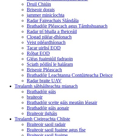
Druil Chiúin
Briseoir dorais
jammer minicíochta
Radar Faireachais Slándála
Brathadóir Pléascach agus Támhshuanach
Radar trí bhalla a fheiceáil
Clogad piléar-dhíonach
Veist piléardhíonach
Tacar uirlisí EOD
Róbat EOD
Gléas fuaimiúil fadraoin
Sciath póilíní le haláram
Briseoir Pléascach
Brathadóir Leachtanna Contúirteacha Deisce
Radar braite UAV
Trealamh sábháilteachta mianach
Brathadóir gáis
braiteoir
Brathadóir sceite gáis meatáin léasair
Brathadóir gáis aonair
Braiteoir ilgháis
Trealamh Cigireachta Chliste
Braiteoir saoil radair
Braiteoir saoil fuaime agus físe
Braiteoir saoil fuaime