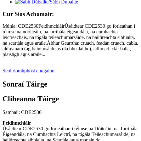
Cur Síos Achomair:
Múnla: CDE2530FeidhmchláirÚsáidtear CDE2530 go forleathan i
réimse na ndóiteáin, na tarrthála éigeandála, na cumhachta
leictreachais, na tógála teileachumarsáide, na hailtireachta sibhialta,
na scartála agus araile.Ábhar Gearrtha: cruach, feadán cruach, cábla,
alúmanam (ag baint úsáide as ola bhealaithe), adhmad, clár balla,
plaistigh agus araile....
Seol ríomhphost chugainn
Sonraí Táirge
Clibeanna Táirge
Samhail: CDE2530
Feidhmchláir
Úsáidtear CDE2530 go forleathan i réimse na Dóiteáin, na Tarrthála
Éigeandála, na Cumhachta Leictrí, na tógála Teileachumarsáide, na
hailtireachta sibhialta, na Scartála agus mar sin de.