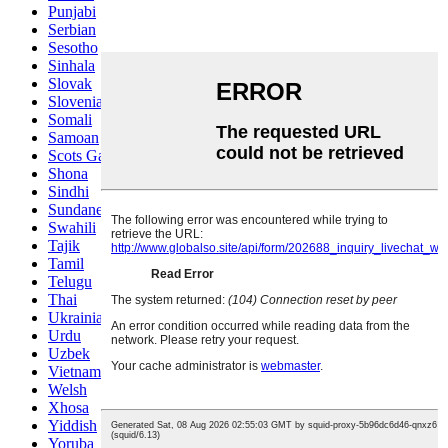
Punjabi
Serbian
Sesotho
Sinhala
Slovak
Slovenian
Somali
Samoan
Scots Gaelic
Shona
Sindhi
Sundanese
Swahili
Tajik
Tamil
Telugu
Thai
Ukrainian
Urdu
Uzbek
Vietnamese
Welsh
Xhosa
Yiddish
Yoruba