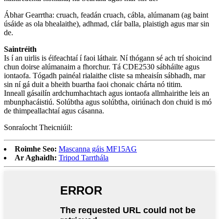
Ábhar Gearrtha: cruach, feadán cruach, cábla, alúmanam (ag baint
úsáide as ola bhealaithe), adhmad, clár balla, plaistigh agus mar sin
de.
Saintréith
Is í an uirlis is éifeachtaí í faoi láthair. Ní thógann sé ach trí shoicind
chun doirse alúmanaim a fhorchur. Tá CDE2530 sábháilte agus
iontaofa. Tógadh painéal rialaithe cliste sa mheaisín sábhadh, mar
sin ní gá duit a bheith buartha faoi chonaic chárta nó titim.
Inneall gásailín ardchumhachtach agus iontaofa allmhairithe leis an
mbunphacáistiú. Solúbtha agus solúbtha, oiriúnach don chuid is mó
de thimpeallachtaí agus cásanna.
Sonraíocht Theicniúil:
Roimhe Seo:
Mascanna gáis MF15AG
Ar Aghaidh:
Tripod Tarrthála