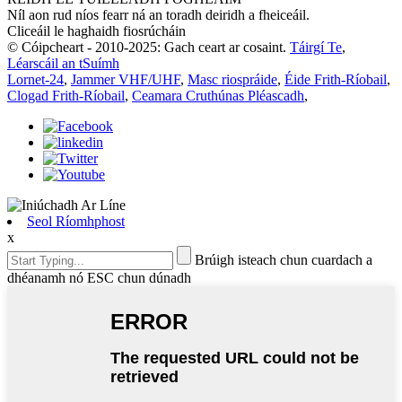
Níl aon rud níos fearr ná an toradh deiridh a fheiceáil.
Cliceáil le haghaidh fiosrúcháin
© Cóipcheart - 2010-2025: Gach ceart ar cosaint.
Táirgí Te
,
Léarscáil an tSuímh
Lornet-24
,
Jammer VHF/UHF
,
Masc riospráide
,
Éide Frith-Ríobail
,
Clogad Frith-Ríobail
,
Ceamara Cruthúnas Pléascadh
,
Seol Ríomhphost
x
Brúigh isteach chun cuardach a
dhéanamh nó ESC chun dúnadh