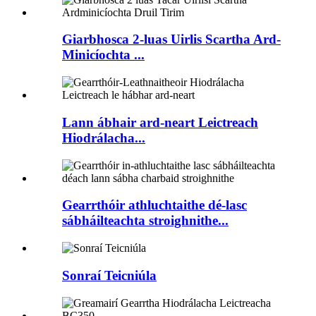
Giarbhosca 2-luas Uirlis Scartha Ard-
Minicíochta ...
Lann ábhair ard-neart Leictreach
Hiodrálacha...
Gearrthóir athluchtaithe dé-lasc
sábháilteachta stroighnithe...
Sonraí Teicniúla