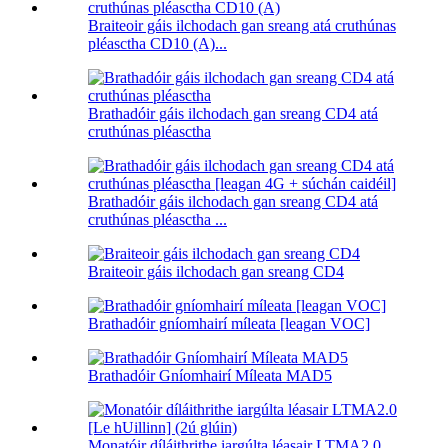
Braiteoir gáis ilchodach gan sreang atá cruthúnas
pléasctha CD10 (A)...
Brathadóir gáis ilchodach gan sreang CD4 atá
cruthúnas pléasctha
Brathadóir gáis ilchodach gan sreang CD4 atá
cruthúnas pléasctha ...
Braiteoir gáis ilchodach gan sreang CD4
Brathadóir gníomhairí míleata [leagan VOC]
Brathadóir Gníomhairí Míleata MAD5
Monatóir díláithrithe iargúlta léasair LTMA2.0