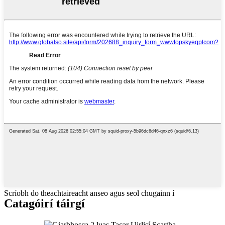
Scríobh do theachtaireacht anseo agus seol chugainn í
Catagóirí táirgí