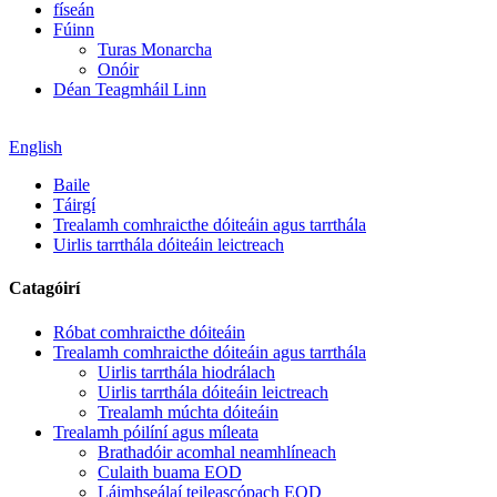
físeán
Fúinn
Turas Monarcha
Onóir
Déan Teagmháil Linn
English
Baile
Táirgí
Trealamh comhraicthe dóiteáin agus tarrthála
Uirlis tarrthála dóiteáin leictreach
Catagóirí
Róbat comhraicthe dóiteáin
Trealamh comhraicthe dóiteáin agus tarrthála
Uirlis tarrthála hiodrálach
Uirlis tarrthála dóiteáin leictreach
Trealamh múchta dóiteáin
Trealamh póilíní agus míleata
Brathadóir acomhal neamhlíneach
Culaith buama EOD
Láimhseálaí teileascópach EOD