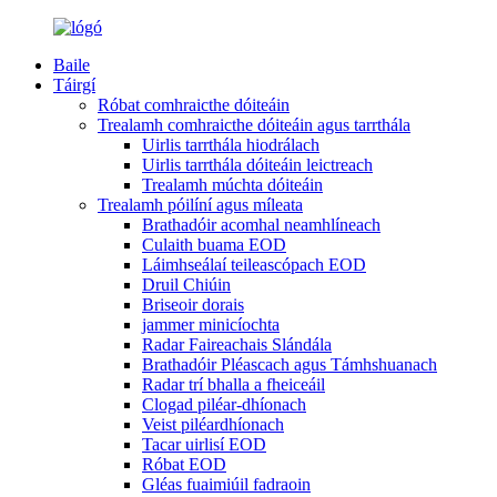
Baile
Táirgí
Róbat comhraicthe dóiteáin
Trealamh comhraicthe dóiteáin agus tarrthála
Uirlis tarrthála hiodrálach
Uirlis tarrthála dóiteáin leictreach
Trealamh múchta dóiteáin
Trealamh póilíní agus míleata
Brathadóir acomhal neamhlíneach
Culaith buama EOD
Láimhseálaí teileascópach EOD
Druil Chiúin
Briseoir dorais
jammer minicíochta
Radar Faireachais Slándála
Brathadóir Pléascach agus Támhshuanach
Radar trí bhalla a fheiceáil
Clogad piléar-dhíonach
Veist piléardhíonach
Tacar uirlisí EOD
Róbat EOD
Gléas fuaimiúil fadraoin