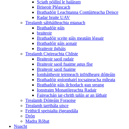
Sciath póilíní le haláram
Briseoir Pléascach
Brathadóir Leachtanna Contúirteacha Deisce
Radar braite UAV
Trealamh sábháilteachta mianach
Brathadóir gáis
braiteoir
Brathadóir sceite gáis meatáin léasair
Brathadóir gáis aonair
Braiteoir ilgháis
Trealamh Cigireachta Chliste
Braiteoir saoil radair
Braiteoir saoil fuaime agus físe
Braiteoir saoil fuaime
Íomháitheoir teirmeach infridhearg dóiteáin
Brathadóir gníomhairí tocsaineacha míleata
Brathadóir gáis ilchodach gan sreang
Ionstraim Monatóireachta Radair
Faireachán iar-chrith talún ar an láthair
Trealamh Dóiteáin Foraoise
Trealamh tarrthála uisce
Feithiclí speisialta éigeandála
Drón
Madra Róbat
Nuacht