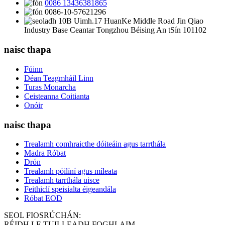
0086 13436381865
0086-10-57621296
10B Uimh.17 HuanKe Middle Road Jin Qiao
Industry Base Ceantar Tongzhou Béising An tSín 101102
naisc thapa
Fúinn
Déan Teagmháil Linn
Turas Monarcha
Ceisteanna Coitianta
Onóir
naisc thapa
Trealamh comhraicthe dóiteáin agus tarrthála
Madra Róbat
Drón
Trealamh póilíní agus míleata
Trealamh tarrthála uisce
Feithiclí speisialta éigeandála
Róbat EOD
SEOL FIOSRÚCHÁN:
RÉIDH LE TUILLEADH FOGHLAIM