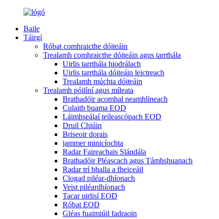
Baile
Táirgí
Róbat comhraicthe dóiteáin
Trealamh comhraicthe dóiteáin agus tarrthála
Uirlis tarrthála hiodrálach
Uirlis tarrthála dóiteáin leictreach
Trealamh múchta dóiteáin
Trealamh póilíní agus míleata
Brathadóir acomhal neamhlíneach
Culaith buama EOD
Láimhseálaí teileascópach EOD
Druil Chiúin
Briseoir dorais
jammer minicíochta
Radar Faireachais Slándála
Brathadóir Pléascach agus Támhshuanach
Radar trí bhalla a fheiceáil
Clogad piléar-dhíonach
Veist piléardhíonach
Tacar uirlisí EOD
Róbat EOD
Gléas fuaimiúil fadraoin