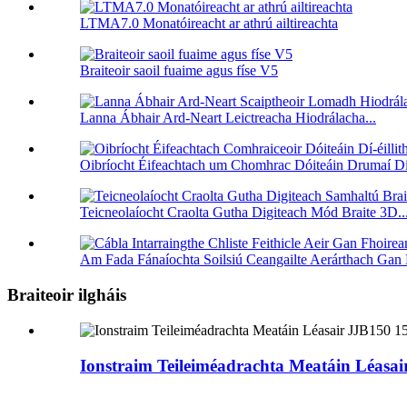
LTMA7.0 Monatóireacht ar athrú ailtireachta
Braiteoir saoil fuaime agus físe V5
Lanna Ábhair Ard-Neart Leictreacha Hiodrálacha...
Oibríocht Éifeachtach um Chomhrac Dóiteáin Drumaí Dí-é
Teicneolaíocht Craolta Gutha Digiteach Mód Braite 3D..
Am Fada Fánaíochta Soilsiú Ceangailte Aerárthach Gan 
Braiteoir ilgháis
Ionstraim Teileiméadrachta Meatáin Léasa