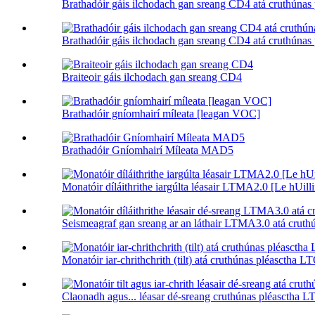
Brathadóir gáis ilchodach gan sreang CD4 atá cruthúnas 
Brathadóir gáis ilchodach gan sreang CD4 atá cruthúnas p
Braiteoir gáis ilchodach gan sreang CD4
Brathadóir gníomhairí míleata [leagan VOC]
Brathadóir Gníomhairí Míleata MAD5
Monatóir díláithrithe iargúlta léasair LTMA2.0 [Le hUilli
Seismeagraf gan sreang ar an láthair LTMA3.0 atá cruthú
Monatóir iar-chrithchrith (tilt) atá cruthúnas pléasctha L
Claonadh agus... léasar dé-sreang cruthúnas pléasctha