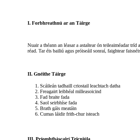
I. Forbhreathnú ar an Táirge
Nuair a théann an léasar a astaítear ón teileaiméadar tríd 
réad. Tar éis bailiú agus próiseáil sonraí, faightear faisn
II. Gnéithe Táirge
Scáileán tadhaill criostail leachtach datha
Freagairt leibhéal milleasoicind
Fad braite fada
Saol seirbhíse fada
Brath gáis meatáin
Cumas láidir frith-chur isteach
III. Príomhtháscairí Teicniúla