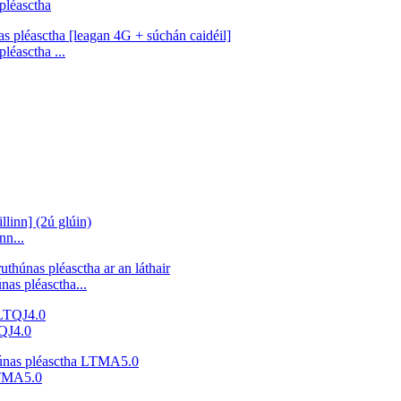
pléasctha
léasctha ...
nn...
nas pléasctha...
TQJ4.0
 LTMA5.0