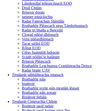
Láimhseálaí teileascópach EOD
Druil Chiúin
Briseoir dorais
jammer minicíochta
Radar Faireachais Slándála
Brathadóir Pléascach agus Támhshuanach
Radar trí bhalla a fheiceáil
Clogad piléar-dhíonach
Veist piléardhíonach
Tacar uirlisí EOD
Róbat EOD
Gléas fuaimiúil fadraoin
Sciath póilíní le haláram
Briseoir Pléascach
Brathadóir Leachtanna Contúirteacha Deisce
Radar braite UAV
Trealamh sábháilteachta mianach
Brathadóir gáis
braiteoir
Brathadóir sceite gáis meatáin léasair
Brathadóir gáis aonair
Braiteoir ilgháis
Trealamh Cigireachta Chliste
Braiteoir saoil radair
Braiteoir saoil fuaime agus físe