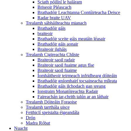
Sciath póilíní le haláram
Briseoir Pléascach
Brathadóir Leachtanna Contúirteacha Deisce
Radar braite UAV
Trealamh sábháilteachta mianach
Brathadóir gáis
braiteoir
Brathadóir sceite gáis meatáin léasair
Brathadóir gáis aonair
Braiteoir ilgháis
Trealamh Cigireachta Chliste
Braiteoir saoil radair
Braiteoir saoil fuaime agus físe
Braiteoir saoil fuaime
Íomháitheoir teirmeach infridhearg dóiteáin
Brathadóir gníomhairí tocsaineacha míleata
Brathadóir gáis ilchodach gan sreang
Ionstraim Monatóireachta Radair
Faireachán iar-chrith talún ar an láthair
Trealamh Dóiteáin Foraoise
Trealamh tarrthála uisce
Feithiclí speisialta éigeandála
Drón
Madra Róbat
Nuacht