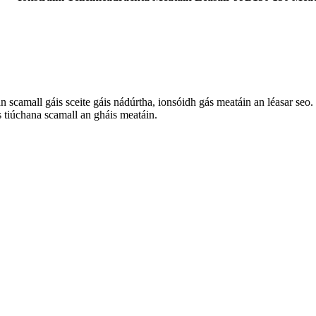
an scamall gáis sceite gáis nádúrtha, ionsóidh gás meatáin an léasar seo. 
éis tiúchana scamall an gháis meatáin.