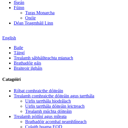
físeán
Fúinn
Turas Monarcha
Onóir
Déan Teagmháil Linn
English
Baile
Táirgí
Trealamh sábháilteachta mianach
Brathadóir gáis
Braiteoir ilgháis
Catagóirí
Róbat comhraicthe dóiteáin
Trealamh comhraicthe dóiteáin agus tarrthála
Uirlis tarrthála hiodrálach
Uirlis tarrthála dóiteáin leictreach
Trealamh múchta dóiteáin
Trealamh póilíní agus míleata
Brathadóir acomhal neamhlíneach
Culaith buama EOD