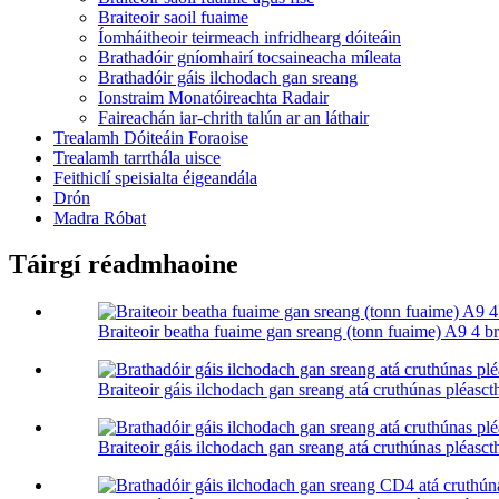
Braiteoir saoil fuaime
Íomháitheoir teirmeach infridhearg dóiteáin
Brathadóir gníomhairí tocsaineacha míleata
Brathadóir gáis ilchodach gan sreang
Ionstraim Monatóireachta Radair
Faireachán iar-chrith talún ar an láthair
Trealamh Dóiteáin Foraoise
Trealamh tarrthála uisce
Feithiclí speisialta éigeandála
Drón
Madra Róbat
Táirgí réadmhaoine
Braiteoir beatha fuaime gan sreang (tonn fuaime) A9 4 br
Braiteoir gáis ilchodach gan sreang atá cruthúnas pléasc
Braiteoir gáis ilchodach gan sreang atá cruthúnas pléasc