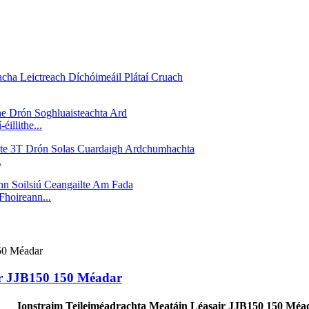
illithe...
.
Fhoireann...
ir JJB150 150 Méadar
Ionstraim Teileiméadrachta Meatáin Léasair JJB150 150 Méa