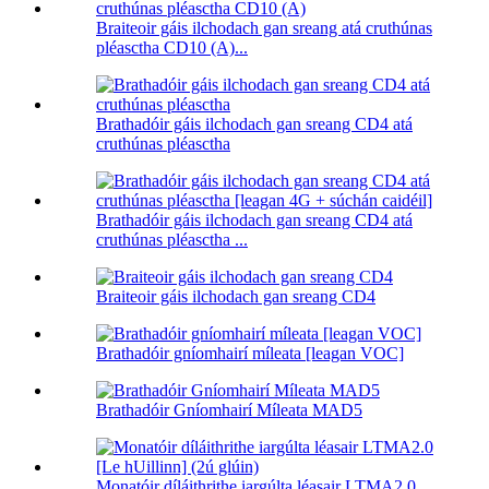
Braiteoir gáis ilchodach gan sreang atá cruthúnas
pléasctha CD10 (A)...
Brathadóir gáis ilchodach gan sreang CD4 atá
cruthúnas pléasctha
Brathadóir gáis ilchodach gan sreang CD4 atá
cruthúnas pléasctha ...
Braiteoir gáis ilchodach gan sreang CD4
Brathadóir gníomhairí míleata [leagan VOC]
Brathadóir Gníomhairí Míleata MAD5
Monatóir díláithrithe iargúlta léasair LTMA2.0