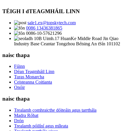
TÉIGH I dTEAGMHÁIL LINN
sale1.ex@topskytech.com
0086 13436381865
0086-10-57621296
10B Uimh.17 HuanKe Middle Road Jin Qiao
Industry Base Ceantar Tongzhou Béising An tSín 101102
naisc thapa
Fúinn
Déan Teagmháil Linn
Turas Monarcha
Ceisteanna Coitianta
Onóir
naisc thapa
Trealamh comhraicthe dóiteáin agus tarrthála
Madra Róbat
Drón
Trealamh póilíní agus míleata