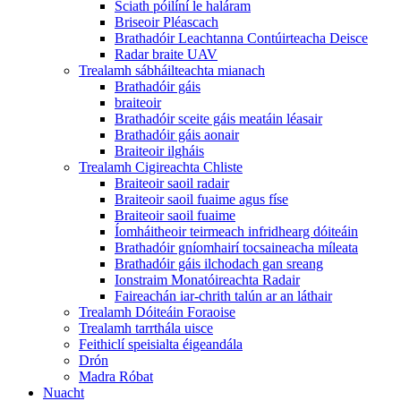
Sciath póilíní le haláram
Briseoir Pléascach
Brathadóir Leachtanna Contúirteacha Deisce
Radar braite UAV
Trealamh sábháilteachta mianach
Brathadóir gáis
braiteoir
Brathadóir sceite gáis meatáin léasair
Brathadóir gáis aonair
Braiteoir ilgháis
Trealamh Cigireachta Chliste
Braiteoir saoil radair
Braiteoir saoil fuaime agus físe
Braiteoir saoil fuaime
Íomháitheoir teirmeach infridhearg dóiteáin
Brathadóir gníomhairí tocsaineacha míleata
Brathadóir gáis ilchodach gan sreang
Ionstraim Monatóireachta Radair
Faireachán iar-chrith talún ar an láthair
Trealamh Dóiteáin Foraoise
Trealamh tarrthála uisce
Feithiclí speisialta éigeandála
Drón
Madra Róbat
Nuacht