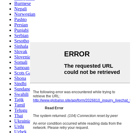
Burmese
Nepali
Norwegian
Pashto
Persian
Punjabi
Serbian
Sesotho
Sinhala
Slovak
Slovenian
Somali
Samoan
Scots Gaelic
Shona
Sindhi
Sundanese
Swahili
Tajik
Tamil
Telugu
Thai
Ukrainian
Urdu
Uzbek