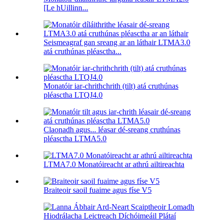
[Le hUillinn...
Seismeagraf gan sreang ar an láthair LTMA3.0
atá cruthúnas pléasctha...
Monatóir iar-chrithchrith (tilt) atá cruthúnas
pléasctha LTQJ4.0
Claonadh agus... léasar dé-sreang cruthúnas
pléasctha LTMA5.0
LTMA7.0 Monatóireacht ar athrú ailtireachta
Braiteoir saoil fuaime agus físe V5