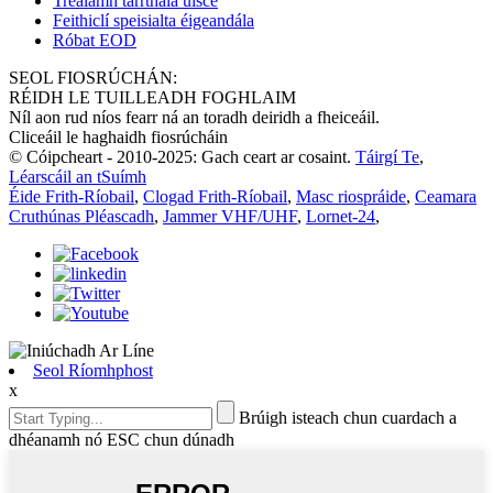
Trealamh tarrthála uisce
Feithiclí speisialta éigeandála
Róbat EOD
SEOL FIOSRÚCHÁN:
RÉIDH LE TUILLEADH FOGHLAIM
Níl aon rud níos fearr ná an toradh deiridh a fheiceáil.
Cliceáil le haghaidh fiosrúcháin
© Cóipcheart - 2010-2025: Gach ceart ar cosaint.
Táirgí Te
,
Léarscáil an tSuímh
Éide Frith-Ríobail
,
Clogad Frith-Ríobail
,
Masc riospráide
,
Ceamara
Cruthúnas Pléascadh
,
Jammer VHF/UHF
,
Lornet-24
,
Seol Ríomhphost
x
Brúigh isteach chun cuardach a
dhéanamh nó ESC chun dúnadh