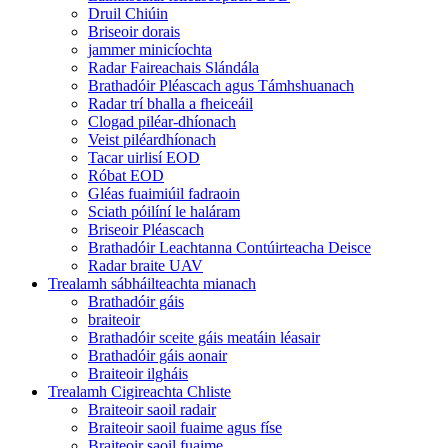
Druil Chiúin
Briseoir dorais
jammer minicíochta
Radar Faireachais Slándála
Brathadóir Pléascach agus Támhshuanach
Radar trí bhalla a fheiceáil
Clogad piléar-dhíonach
Veist piléardhíonach
Tacar uirlisí EOD
Róbat EOD
Gléas fuaimiúil fadraoin
Sciath póilíní le haláram
Briseoir Pléascach
Brathadóir Leachtanna Contúirteacha Deisce
Radar braite UAV
Trealamh sábháilteachta mianach
Brathadóir gáis
braiteoir
Brathadóir sceite gáis meatáin léasair
Brathadóir gáis aonair
Braiteoir ilgháis
Trealamh Cigireachta Chliste
Braiteoir saoil radair
Braiteoir saoil fuaime agus físe
Braiteoir saoil fuaime