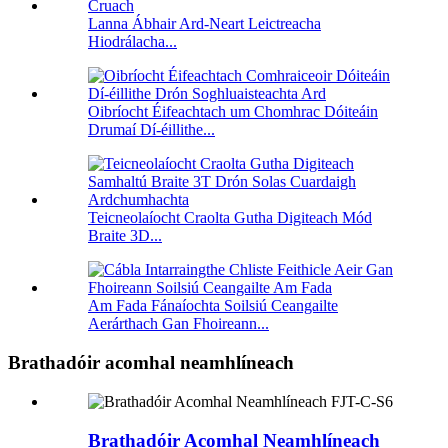
Lanna Ábhair Ard-Neart Leictreacha
Hiodrálacha...
Oibríocht Éifeachtach um Chomhrac Dóiteáin
Drumaí Dí-éillithe...
Teicneolaíocht Craolta Gutha Digiteach Mód
Braite 3D...
Am Fada Fánaíochta Soilsiú Ceangailte
Aerárthach Gan Fhoireann...
Brathadóir acomhal neamhlíneach
Brathadóir Acomhal Neamhlíneach