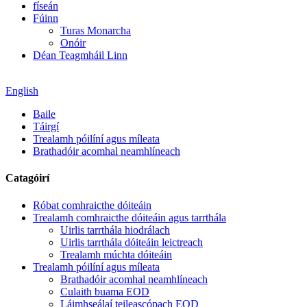
físeán
Fúinn
Turas Monarcha
Onóir
Déan Teagmháil Linn
English
Baile
Táirgí
Trealamh póilíní agus míleata
Brathadóir acomhal neamhlíneach
Catagóirí
Róbat comhraicthe dóiteáin
Trealamh comhraicthe dóiteáin agus tarrthála
Uirlis tarrthála hiodrálach
Uirlis tarrthála dóiteáin leictreach
Trealamh múchta dóiteáin
Trealamh póilíní agus míleata
Brathadóir acomhal neamhlíneach
Culaith buama EOD
Láimhseálaí teileascópach EOD