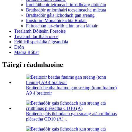
Íomháitheoir teirmeach infridhearg dóiteáin
Brathadóir gníomhairí tocsaineacha míleata
Brathadóir gáis ilchodach gan sreang
Ionstraim Monatóireachta Radair
Faireachán iar-chrith talún ar an láthair
Trealamh Dóiteáin Foraoise
Trealamh tarrthála uisce
Feithiclí speisialta éigeandála
Drón
Madra Róbat
Táirgí réadmhaoine
Braiteoir beatha fuaime gan sreang (tonn fuaime)
A9 4 braiteoir
Braiteoir gáis ilchodach gan sreang atá cruthúnas
pléasctha CD10 (A)...