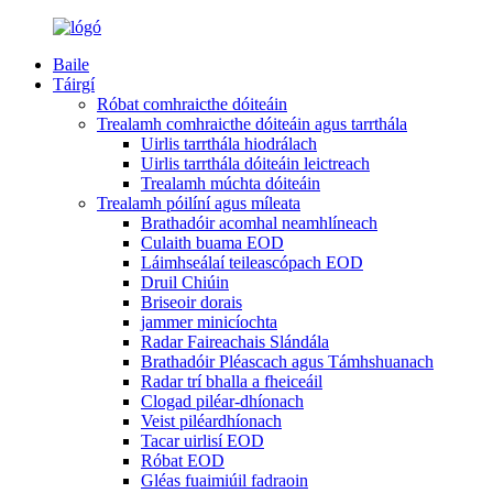
Baile
Táirgí
Róbat comhraicthe dóiteáin
Trealamh comhraicthe dóiteáin agus tarrthála
Uirlis tarrthála hiodrálach
Uirlis tarrthála dóiteáin leictreach
Trealamh múchta dóiteáin
Trealamh póilíní agus míleata
Brathadóir acomhal neamhlíneach
Culaith buama EOD
Láimhseálaí teileascópach EOD
Druil Chiúin
Briseoir dorais
jammer minicíochta
Radar Faireachais Slándála
Brathadóir Pléascach agus Támhshuanach
Radar trí bhalla a fheiceáil
Clogad piléar-dhíonach
Veist piléardhíonach
Tacar uirlisí EOD
Róbat EOD
Gléas fuaimiúil fadraoin