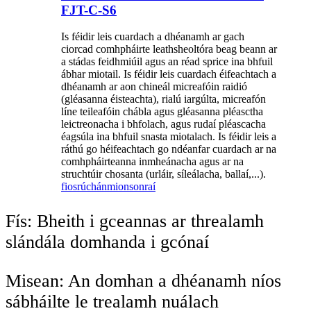
FJT-C-S6
Is féidir leis cuardach a dhéanamh ar gach
ciorcad comhpháirte leathsheoltóra beag beann ar
a stádas feidhmiúil agus an réad sprice ina bhfuil
ábhar miotail. Is féidir leis cuardach éifeachtach a
dhéanamh ar aon chineál micreafóin raidió
(gléasanna éisteachta), rialú iargúlta, micreafón
líne teileafóin chábla agus gléasanna pléasctha
leictreonacha i bhfolach, agus rudaí pléascacha
éagsúla ina bhfuil snasta miotalach. Is féidir leis a
ráthú go héifeachtach go ndéanfar cuardach ar na
comhpháirteanna inmheánacha agus ar na
struchtúir chosanta (urláir, síleálacha, ballaí,...).
fiosrúchán
mionsonraí
Fís: Bheith i gceannas ar threalamh
slándála domhanda i gcónaí
Misean: An domhan a dhéanamh níos
sábháilte le trealamh nuálach