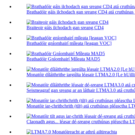
Brathadóir gáis ilchodach gan sreang CD4 atá cruthúnas p
Braiteoir gáis ilchodach gan sreang CD4
Brathadóir gníomhairí míleata [leagan VOC]
Brathadóir Gníomhairí Míleata MAD5
Monatóir díláithrithe iargúlta léasair LTMA2.0 [Le hUilli
Seismeagraf gan sreang ar an láthair LTMA3.0 atá cruthú
Monatóir iar-chrithchrith (tilt) atá cruthúnas pléasctha L
Claonadh agus... léasar dé-sreang cruthúnas pléasctha