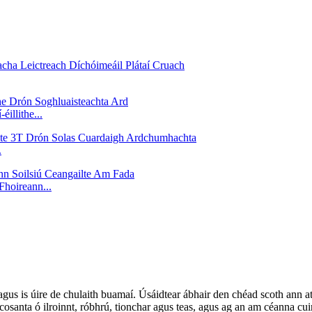
illithe...
.
Fhoireann...
gus is úire de chulaith buamaí. Úsáidtear ábhair den chéad scoth ann atá
osanta ó ilroinnt, róbhrú, tionchar agus teas, agus ag an am céanna cui