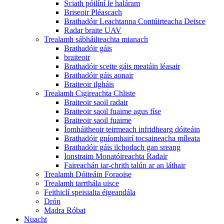
Sciath póilíní le haláram
Briseoir Pléascach
Brathadóir Leachtanna Contúirteacha Deisce
Radar braite UAV
Trealamh sábháilteachta mianach
Brathadóir gáis
braiteoir
Brathadóir sceite gáis meatáin léasair
Brathadóir gáis aonair
Braiteoir ilgháis
Trealamh Cigireachta Chliste
Braiteoir saoil radair
Braiteoir saoil fuaime agus físe
Braiteoir saoil fuaime
Íomháitheoir teirmeach infridhearg dóiteáin
Brathadóir gníomhairí tocsaineacha míleata
Brathadóir gáis ilchodach gan sreang
Ionstraim Monatóireachta Radair
Faireachán iar-chrith talún ar an láthair
Trealamh Dóiteáin Foraoise
Trealamh tarrthála uisce
Feithiclí speisialta éigeandála
Drón
Madra Róbat
Nuacht