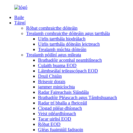
Baile
Táirgí
Róbat comhraicthe dóiteáin
Trealamh comhraicthe dóiteáin agus tarrthála
Uirlis tarrthála hiodrálach
Uirlis tarrthála dóiteáin leictreach
Trealamh múchta dóiteáin
Trealamh póilíní agus míleata
Brathadóir acomhal neamhlíneach
Culaith buama EOD
Láimhseálaí teileascópach EOD
Druil Chiúin
Briseoir dorais
jammer minicíochta
Radar Faireachais Slándála
Brathadóir Pléascach agus Támhshuanach
Radar trí bhalla a fheiceáil
Clogad piléar-dhíonach
Veist piléardhíonach
Tacar uirlisí EOD
Róbat EOD
Gléas fuaimiúil fadraoin