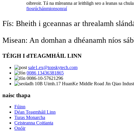
oibreoir. Tá na míreanna ar leithligh seo a leanas sa chula
fiosrúchán
mionsonraí
Fís: Bheith i gceannas ar threalamh slán
Misean: An domhan a dhéanamh níos sábh
TÉIGH I dTEAGMHÁIL LINN
sale1.ex@topskytech.com
0086 13436381865
0086-10-57621296
10B Uimh.17 HuanKe Middle Road Jin Qiao Industr
naisc thapa
Fúinn
Déan Teagmháil Linn
Turas Monarcha
Ceisteanna Coitianta
Onóir