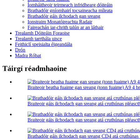
Íomháitheoir teirmeach infridhearg dóiteáin
Brathadóir gníomhairí tocsaineacha míleata
Brathadóir gáis ilchodach gan sreang
Ionstraim Monatóireachta Radair
Faireachán iar-chrith talún ar an láthair
Trealamh Dóiteáin Foraoise
Trealamh tarrthála uisce
Feithiclí speisialta éigeandála
Drón
Madra Róbat
Táirgí réadmhaoine
Braiteoir beatha fuaime gan sreang (tonn fuaime) A9 4 br
Braiteoir gáis ilchodach gan sreang atá cruthúnas pléasc
Braiteoir gáis ilchodach gan sreang atá cruthúnas pléasc
Brathadóir gáis ilchodach gan sreang CD4 atá cruthúnas 