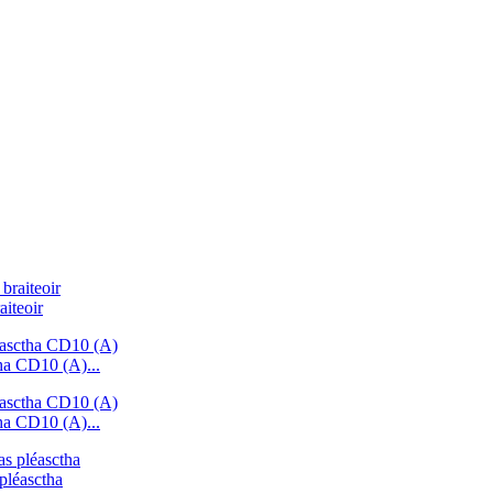
aiteoir
tha CD10 (A)...
tha CD10 (A)...
pléasctha