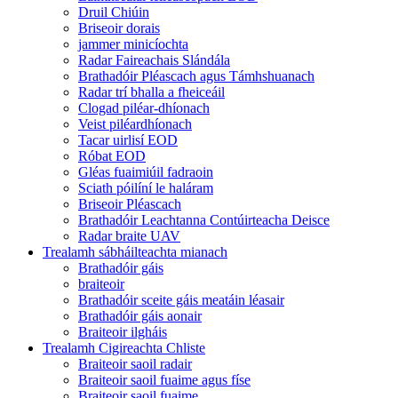
Druil Chiúin
Briseoir dorais
jammer minicíochta
Radar Faireachais Slándála
Brathadóir Pléascach agus Támhshuanach
Radar trí bhalla a fheiceáil
Clogad piléar-dhíonach
Veist piléardhíonach
Tacar uirlisí EOD
Róbat EOD
Gléas fuaimiúil fadraoin
Sciath póilíní le haláram
Briseoir Pléascach
Brathadóir Leachtanna Contúirteacha Deisce
Radar braite UAV
Trealamh sábháilteachta mianach
Brathadóir gáis
braiteoir
Brathadóir sceite gáis meatáin léasair
Brathadóir gáis aonair
Braiteoir ilgháis
Trealamh Cigireachta Chliste
Braiteoir saoil radair
Braiteoir saoil fuaime agus físe
Braiteoir saoil fuaime