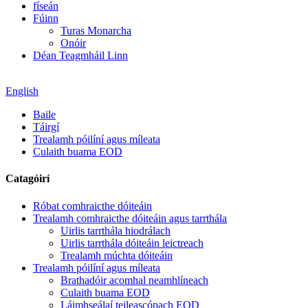
físeán
Fúinn
Turas Monarcha
Onóir
Déan Teagmháil Linn
English
Baile
Táirgí
Trealamh póilíní agus míleata
Culaith buama EOD
Catagóirí
Róbat comhraicthe dóiteáin
Trealamh comhraicthe dóiteáin agus tarrthála
Uirlis tarrthála hiodrálach
Uirlis tarrthála dóiteáin leictreach
Trealamh múchta dóiteáin
Trealamh póilíní agus míleata
Brathadóir acomhal neamhlíneach
Culaith buama EOD
Láimhseálaí teileascópach EOD