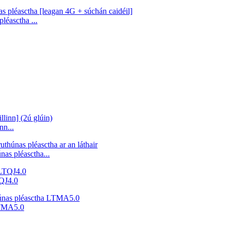
léasctha ...
nn...
nas pléasctha...
TQJ4.0
 LTMA5.0