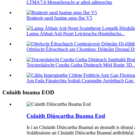
LTMA7.0 Monatóireacht ar athrú ailtireachta
Braiteoir saoil fuaime agus físe V5
Lanna Ábhair Ard-Neart Leictreacha Hiodrálacha...
Oibríocht Éifeachtach um Chomhrac Dóiteáin Drumaí Dí-é
Teicneolaíocht Craolta Gutha Digiteach Mód Braite 3D..
Am Fada Fánaíochta Soilsiú Ceangailte Aerárthach Gan 
Culaith buama EOD
Culaith Diúscartha Buama Eod
Is í an Chulaith Diúscartha Buamaí an dearadh is déanaí a
Soláthraíonn an Chulaith Diúscartha Buamaí ardleibhéal c