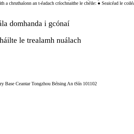
ith a chruthaíonn an t-éadach críochnaithe le chéile: ● Seaicéad le coiléa
dála domhanda i gcónaí
áilte le trealamh nuálach
y Base Ceantar Tongzhou Béising An tSín 101102