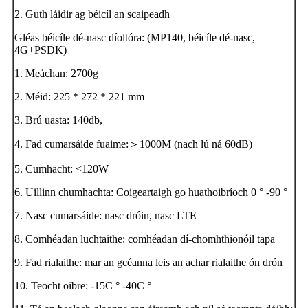
2. Guth láidir ag béicíl an scaipeadh
Gléas béicíle dé-nasc díoltóra: (MP140, béicíle dé-nasc,
4G+PSDK)
1. Meáchan: 2700g
2. Méid: 225 * 272 * 221 mm
3. Brú uasta: 140db,
4. Fad cumarsáide fuaime:
＞
1000M (nach lú ná 60dB)
5. Cumhacht: <120W
6. Uillinn chumhachta: Coigeartaigh go huathoibríoch 0 ° -90 °
7. Nasc cumarsáide: nasc dróin, nasc LTE
8. Comhéadan luchtaithe: comhéadan dí-chomhthionóil tapa
9. Fad rialaithe: mar an gcéanna leis an achar rialaithe ón drón
10. Teocht oibre: -15C ° -40C °