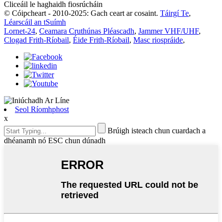
Cliceáil le haghaidh fiosrúcháin
© Cóipcheart - 2010-2025: Gach ceart ar cosaint.
Táirgí Te
,
Léarscáil an tSuímh
Lornet-24
,
Ceamara Cruthúnas Pléascadh
,
Jammer VHF/UHF
,
Clogad Frith-Ríobail
,
Éide Frith-Ríobail
,
Masc riospráide
,
Seol Ríomhphost
x
Brúigh isteach chun cuardach a
dhéanamh nó ESC chun dúnadh