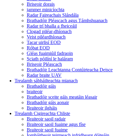
Briseoir dorais
jammer minicíochta
Radar Faireachais Slándála
Brathadóir Pléascach agus Támhshuanach
Radar trí bhalla a fheiceáil
Clogad piléar-dhíonach
Veist piléardhíonach
Tacar uirlisí EOD
Róbat EOD
Gléas fuaimiúil fadraoin
Sciath póilíní le haláram
Briseoir Pléascach
Brathadóir Leachtanna Contúirteacha Deisce
Radar braite UAV
Trealamh sábháilteachta mianach
Brathadóir gáis
braiteoir
Brathadóir sceite gáis meatáin léasair
Brathadóir gáis aonair
Braiteoir ilgháis
Trealamh Cigireachta Chliste
Braiteoir saoil radair
Braiteoir saoil fuaime agus físe
Braiteoir saoil fuaime
Íomháitheoir teirmeach infridhearg dóiteáin