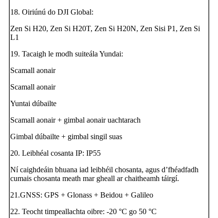
18. Oiriúnú do DJI Global:
Zen Si H20, Zen Si H20T, Zen Si H20N, Zen Sisi P1, Zen Si
L1
19. Tacaigh le modh suiteála Yundai:
Scamall aonair
Scamall aonair
Yuntai dúbailte
Scamall aonair + gimbal aonair uachtarach
Gimbal dúbailte + gimbal singil suas
20. Leibhéal cosanta IP: IP55
Ní caighdeáin bhuana iad leibhéil chosanta, agus d’fhéadfadh
cumais chosanta meath mar gheall ar chaitheamh táirgí.
21.GNSS: GPS + Glonass + Beidou + Galileo
22. Teocht timpeallachta oibre: -20 °C go 50 °C