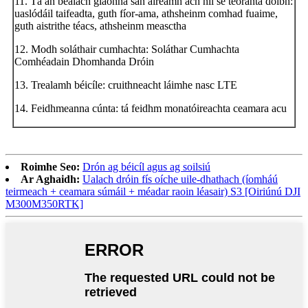
11. Tá an bealach glaonna san áireamh ach níl sé teoranta dóibh:
uaslódáil taifeadta, guth fíor-ama, athsheinm comhad fuaime,
guth aistrithe téacs, athsheinm measctha
12. Modh soláthair cumhachta: Soláthar Cumhachta
Comhéadain Dhomhanda Dróin
13. Trealamh béicíle: cruithneacht láimhe nasc LTE
14. Feidhmeanna cúnta: tá feidhm monatóireachta ceamara acu
Roimhe Seo:
Drón ag béicíl agus ag soilsiú
Ar Aghaidh:
Ualach dróin fís oíche uile-dhathach (íomháú
teirmeach + ceamara súmáil + méadar raoin léasair) S3 [Oiriúnú DJI
M300M350RTK]