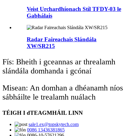
Veist Urchardhíonach Stíl TFDY-03 le
Gabhálais
Radar Faireachais Slándála
XW/SR215
Fís: Bheith i gceannas ar threalamh
slándála domhanda i gcónaí
Misean: An domhan a dhéanamh níos
sábháilte le trealamh nuálach
TÉIGH I dTEAGMHÁIL LINN
sale1.ex@topskytech.com
0086 13436381865
0086-10-57621296