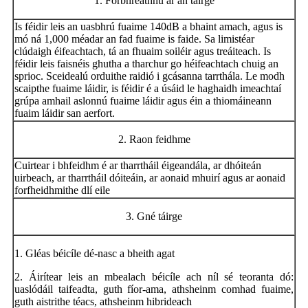
1. Forbhreathnú ar an táirge
Is féidir leis an uasbhrú fuaime 140dB a bhaint amach, agus is
mó ná 1,000 méadar an fad fuaime is faide. Sa limistéar
clúdaigh éifeachtach, tá an fhuaim soiléir agus treáiteach. Is
féidir leis faisnéis ghutha a tharchur go héifeachtach chuig an
sprioc. Sceidealú orduithe raidió i gcásanna tarrthála. Le modh
scaipthe fuaime láidir, is féidir é a úsáid le haghaidh imeachtaí
grúpa amhail aslonnú fuaime láidir agus éin a thiomáineann
fuaim láidir san aerfort.
2. Raon feidhme
Cuirtear i bhfeidhm é ar tharrtháil éigeandála, ar dhóiteán
uirbeach, ar tharrtháil dóiteáin, ar aonaid mhuirí agus ar aonaid
forfheidhmithe dlí eile
3. Gné táirge
1. Gléas béicíle dé-nasc a bheith agat
2. Áirítear leis an mbealach béicíle ach níl sé teoranta dó:
uaslódáil taifeadta, guth fíor-ama, athsheinm comhad fuaime,
guth aistrithe téacs, athsheinm hibrideach