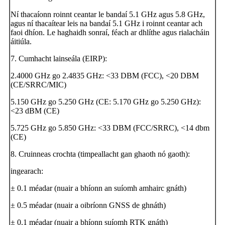
Ní thacaíonn roinnt ceantar le bandaí 5.1 GHz agus 5.8 GHz,
agus ní thacaítear leis na bandaí 5.1 GHz i roinnt ceantar ach
faoi dhíon. Le haghaidh sonraí, féach ar dhlíthe agus rialacháin
áitiúla.
7. Cumhacht lainseála (EIRP):
2.4000 GHz go 2.4835 GHz: <33 DBM (FCC), <20 DBM
(CE/SRRC/MIC)
5.150 GHz go 5.250 GHz (CE: 5.170 GHz go 5.250 GHz):
<23 dBM (CE)
5.725 GHz go 5.850 GHz: <33 DBM (FCC/SRRC), <14 dbm
(CE)
8. Cruinneas crochta (timpeallacht gan ghaoth nó gaoth):
ingearach:
± 0.1 méadar (nuair a bhíonn an suíomh amhairc gnáth)
± 0.5 méadar (nuair a oibríonn GNSS de ghnáth)
± 0.1 méadar (nuair a bhíonn suíomh RTK gnáth)