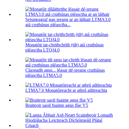
Seismeagraf gan sreang ar an láthair LTMA3.0
atá cruthúnas pléasctha...
Monatóir iar-chrithchrith (tilt) atá cruthúnas
pléasctha LTQJ4.0
Claonadh agus... léasar dé-sreang cruthúnas
pléasctha LTMA5.0
LTMA7.0 Monatóireacht ar athrú ailtireachta
Braiteoir saoil fuaime agus físe V5