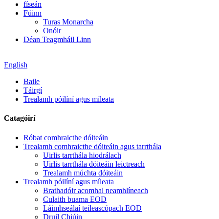
físeán
Fúinn
Turas Monarcha
Onóir
Déan Teagmháil Linn
English
Baile
Táirgí
Trealamh póilíní agus míleata
Catagóirí
Róbat comhraicthe dóiteáin
Trealamh comhraicthe dóiteáin agus tarrthála
Uirlis tarrthála hiodrálach
Uirlis tarrthála dóiteáin leictreach
Trealamh múchta dóiteáin
Trealamh póilíní agus míleata
Brathadóir acomhal neamhlíneach
Culaith buama EOD
Láimhseálaí teileascópach EOD
Druil Chiúin