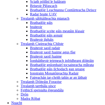
Sciath póilíní le haláram
Briseoir Pléascach
Brathadóir Leachtanna Contúirteacha Deisce
Radar braite UAV
Trealamh sábháilteachta mianach
Brathadóir gáis
braiteoir
Brathadóir sceite gáis meatáin léasair
Brathadóir gáis aonair
Braiteoir ilgháis
Trealamh Cigireachta Chliste
Braiteoir saoil radair
Braiteoir saoil fuaime agus físe
Braiteoir saoil fuaime
Íomháitheoir teirmeach infridhearg dóiteáin
Brathadóir gníomhairí tocsaineacha míleata
Brathadóir gáis ilchodach gan sreang
Ionstraim Monatóireachta Radair
Faireachán iar-chrith talún ar an láthair
Trealamh Dóiteáin Foraoise
Trealamh tarrthála uisce
Feithiclí speisialta éigeandála
Drón
Madra Róbat
Nuacht