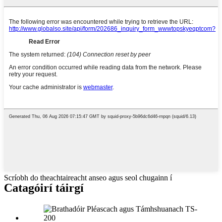
Scríobh do theachtaireacht anseo agus seol chugainn í
Catagóirí táirgí