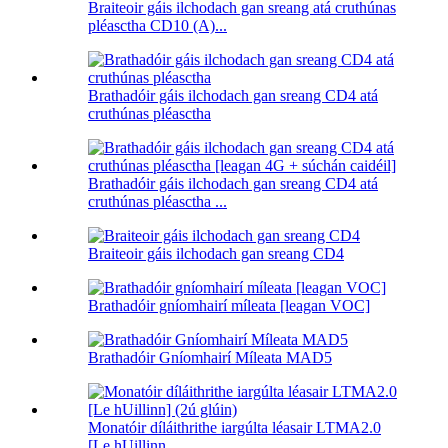
Braiteoir gáis ilchodach gan sreang atá cruthúnas
pléasctha CD10 (A)...
Brathadóir gáis ilchodach gan sreang CD4 atá
cruthúnas pléasctha
Brathadóir gáis ilchodach gan sreang CD4 atá
cruthúnas pléasctha ...
Braiteoir gáis ilchodach gan sreang CD4
Brathadóir gníomhairí míleata [leagan VOC]
Brathadóir Gníomhairí Míleata MAD5
Monatóir díláithrithe iargúlta léasair LTMA2.0
[Le hUillinn...