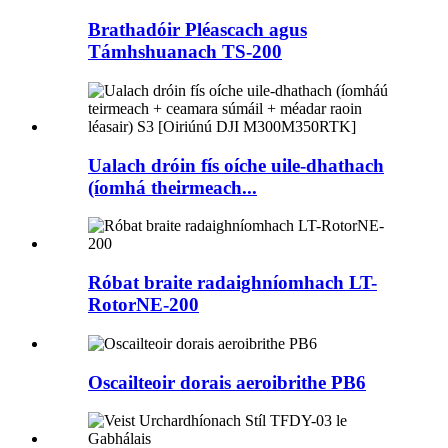
Brathadóir Pléascach agus
Támhshuanach TS-200
Ualach dróin fís oíche uile-dhathach
(íomhá theirmeach...
Róbat braite radaighníomhach LT-
RotorNE-200
Oscailteoir dorais aeroibrithe PB6