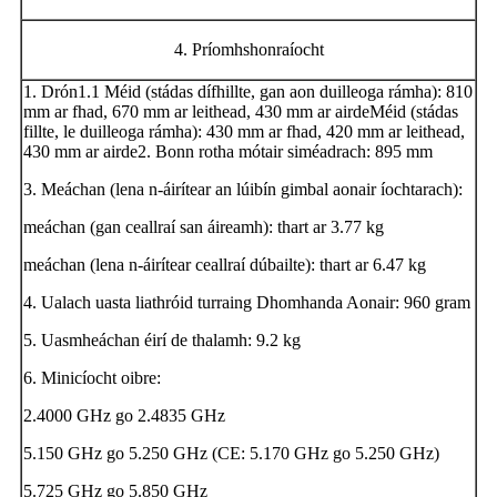
4. Príomhshonraíocht
1. Drón1.1 Méid (stádas dífhillte, gan aon duilleoga rámha): 810
mm ar fhad, 670 mm ar leithead, 430 mm ar airdeMéid (stádas
fillte, le duilleoga rámha): 430 mm ar fhad, 420 mm ar leithead,
430 mm ar airde2. Bonn rotha mótair siméadrach: 895 mm
3. Meáchan (lena n-áirítear an lúibín gimbal aonair íochtarach):
meáchan (gan ceallraí san áireamh): thart ar 3.77 kg
meáchan (lena n-áirítear ceallraí dúbailte): thart ar 6.47 kg
4. Ualach uasta liathróid turraing Dhomhanda Aonair: 960 gram
5. Uasmheáchan éirí de thalamh: 9.2 kg
6. Minicíocht oibre:
2.4000 GHz go 2.4835 GHz
5.150 GHz go 5.250 GHz (CE: 5.170 GHz go 5.250 GHz)
5.725 GHz go 5.850 GHz