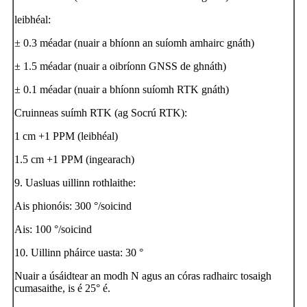
leibhéal:
± 0.3 méadar (nuair a bhíonn an suíomh amhairc gnáth)
± 1.5 méadar (nuair a oibríonn GNSS de ghnáth)
± 0.1 méadar (nuair a bhíonn suíomh RTK gnáth)
Cruinneas suímh RTK (ag Socrú RTK):
1 cm +1 PPM (leibhéal)
1.5 cm +1 PPM (ingearach)
9. Uasluas uillinn rothlaithe:
Ais phionóis: 300 °/soicind
Ais: 100 °/soicind
10. Uillinn pháirce uasta: 30 °
Nuair a úsáidtear an modh N agus an córas radhairc tosaigh
cumasaithe, is é 25° é.