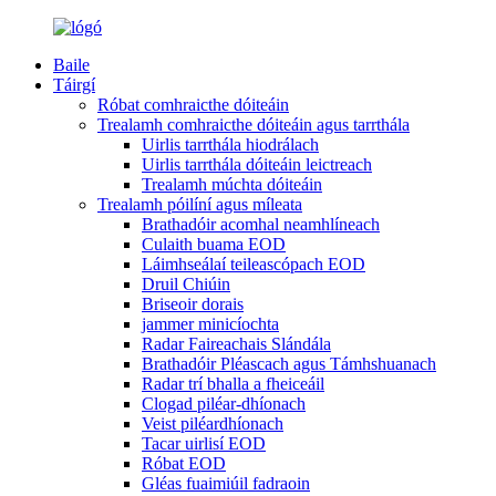
Baile
Táirgí
Róbat comhraicthe dóiteáin
Trealamh comhraicthe dóiteáin agus tarrthála
Uirlis tarrthála hiodrálach
Uirlis tarrthála dóiteáin leictreach
Trealamh múchta dóiteáin
Trealamh póilíní agus míleata
Brathadóir acomhal neamhlíneach
Culaith buama EOD
Láimhseálaí teileascópach EOD
Druil Chiúin
Briseoir dorais
jammer minicíochta
Radar Faireachais Slándála
Brathadóir Pléascach agus Támhshuanach
Radar trí bhalla a fheiceáil
Clogad piléar-dhíonach
Veist piléardhíonach
Tacar uirlisí EOD
Róbat EOD
Gléas fuaimiúil fadraoin