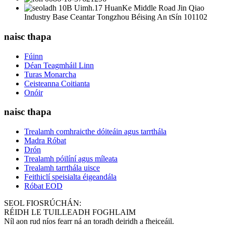
10B Uimh.17 HuanKe Middle Road Jin Qiao
Industry Base Ceantar Tongzhou Béising An tSín 101102
naisc thapa
Fúinn
Déan Teagmháil Linn
Turas Monarcha
Ceisteanna Coitianta
Onóir
naisc thapa
Trealamh comhraicthe dóiteáin agus tarrthála
Madra Róbat
Drón
Trealamh póilíní agus míleata
Trealamh tarrthála uisce
Feithiclí speisialta éigeandála
Róbat EOD
SEOL FIOSRÚCHÁN:
RÉIDH LE TUILLEADH FOGHLAIM
Níl aon rud níos fearr ná an toradh deiridh a fheiceáil.