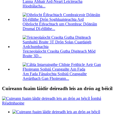
Lanna Ábhair Ard-Neart Leictreacha
Hiodrálacha...
Oibríocht Éifeachtach um Chomhrac Dóiteáin
Drumaí Dí-éillithe...
Teicneolaíocht Craolta Gutha Digiteach Mód
Braite 3D...
Am Fada Fánaíochta Soilsiú Ceangailte
Aerárthach Gan Fhoireann...
Cuireann fuaim láidir deireadh leis an drón ag béicíl