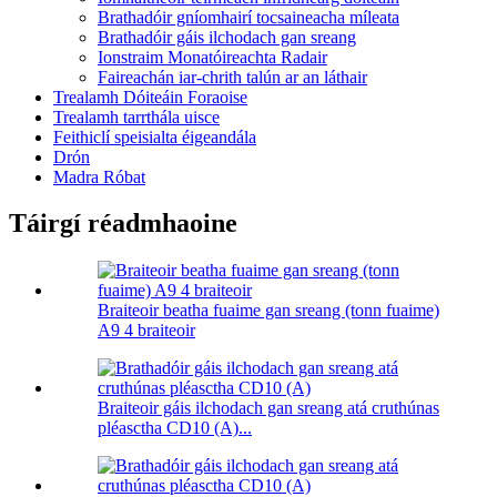
Brathadóir gníomhairí tocsaineacha míleata
Brathadóir gáis ilchodach gan sreang
Ionstraim Monatóireachta Radair
Faireachán iar-chrith talún ar an láthair
Trealamh Dóiteáin Foraoise
Trealamh tarrthála uisce
Feithiclí speisialta éigeandála
Drón
Madra Róbat
Táirgí réadmhaoine
Braiteoir beatha fuaime gan sreang (tonn fuaime)
A9 4 braiteoir
Braiteoir gáis ilchodach gan sreang atá cruthúnas
pléasctha CD10 (A)...