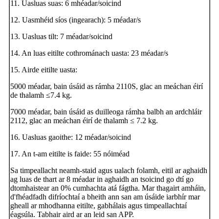
11. Uasluas suas: 6 mhéadar/soicind
12. Uasmhéid síos (ingearach): 5 méadar/s
13. Uasluas tilt: 7 méadar/soicind
14. An luas eitilte cothrománach uasta: 23 méadar/s
15. Airde eitilte uasta:
5000 méadar, bain úsáid as rámha 2110S, glac an meáchan éirí
de thalamh ≤7.4 kg.
7000 méadar, bain úsáid as duilleoga rámha balbh an ardchláir
2112, glac an meáchan éirí de thalamh ≤ 7.2 kg.
16. Uasluas gaoithe: 12 méadar/soicind
17. An t-am eitilte is faide: 55 nóiméad
Sa timpeallacht neamh-staid agus ualach folamh, eitil ar aghaidh
ag luas de thart ar 8 méadar in aghaidh an tsoicind go dtí go
dtomhaistear an 0% cumhachta atá fágtha. Mar thagairt amháin,
d'fhéadfadh difríochtaí a bheith ann san am úsáide iarbhír mar
gheall ar mhodhanna eitilte, gabhálais agus timpeallachtaí
éagsúla. Tabhair aird ar an leid san APP.