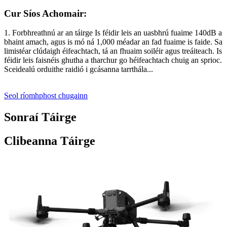
Cur Síos Achomair:
1. Forbhreathnú ar an táirge Is féidir leis an uasbhrú fuaime 140dB a
bhaint amach, agus is mó ná 1,000 méadar an fad fuaime is faide. Sa
limistéar clúdaigh éifeachtach, tá an fhuaim soiléir agus treáiteach. Is
féidir leis faisnéis ghutha a tharchur go héifeachtach chuig an sprioc.
Sceidealú orduithe raidió i gcásanna tarrthála...
Seol ríomhphost chugainn
Sonraí Táirge
Clibeanna Táirge