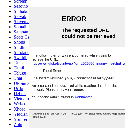
Serbian
Sesotho
Sinhala
Slovak
Slovenian
Somali
Samoan
Scots Gaelic
Shona
Sindhi
Sundanese
Swahili
Tajik
Tamil
Telugu
Thai
Ukrainian
Urdu
Uzbek
Vietnamese
Welsh
Xhosa
Yiddish
Yoruba
Zulu