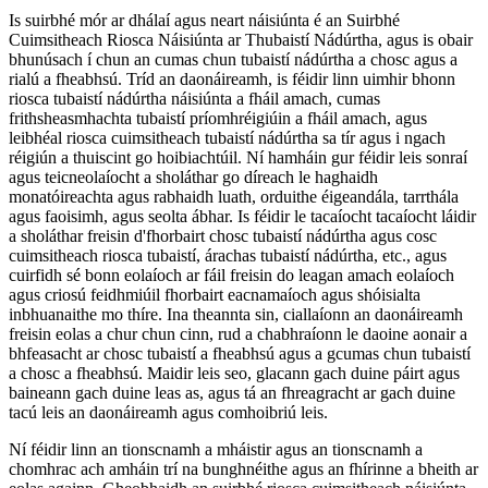
Is suirbhé mór ar dhálaí agus neart náisiúnta é an Suirbhé
Cuimsitheach Riosca Náisiúnta ar Thubaistí Nádúrtha, agus is obair
bhunúsach í chun an cumas chun tubaistí nádúrtha a chosc agus a
rialú a fheabhsú. Tríd an daonáireamh, is féidir linn uimhir bhonn
riosca tubaistí nádúrtha náisiúnta a fháil amach, cumas
frithsheasmhachta tubaistí príomhréigiúin a fháil amach, agus
leibhéal riosca cuimsitheach tubaistí nádúrtha sa tír agus i ngach
réigiún a thuiscint go hoibiachtúil. Ní hamháin gur féidir leis sonraí
agus teicneolaíocht a sholáthar go díreach le haghaidh
monatóireachta agus rabhaidh luath, orduithe éigeandála, tarrthála
agus faoisimh, agus seolta ábhar. Is féidir le tacaíocht tacaíocht láidir
a sholáthar freisin d'fhorbairt chosc tubaistí nádúrtha agus cosc ​​
cuimsitheach riosca tubaistí, árachas tubaistí nádúrtha, etc., agus
cuirfidh sé bonn eolaíoch ar fáil freisin do leagan amach eolaíoch
agus criosú feidhmiúil fhorbairt eacnamaíoch agus shóisialta
inbhuanaithe mo thíre. Ina theannta sin, ciallaíonn an daonáireamh
freisin eolas a chur chun cinn, rud a chabhraíonn le daoine aonair a
bhfeasacht ar chosc tubaistí a fheabhsú agus a gcumas chun tubaistí
a chosc a fheabhsú. Maidir leis seo, glacann gach duine páirt agus
baineann gach duine leas as, agus tá an fhreagracht ar gach duine
tacú leis an daonáireamh agus comhoibriú leis.
Ní féidir linn an tionscnamh a mháistir agus an tionscnamh a
chomhrac ach amháin trí na bunghnéithe agus an fhírinne a bheith ar