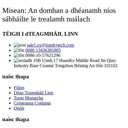
Misean: An domhan a dhéanamh níos
sábháilte le trealamh nuálach
TÉIGH I dTEAGMHÁIL LINN
sale1.ex@topskytech.com
0086 13436381865
0086-10-57621296
10B Uimh.17 HuanKe Middle Road Jin Qiao
Industry Base Ceantar Tongzhou Béising An tSín 101102
naisc thapa
Fúinn
Déan Teagmháil Linn
Turas Monarcha
Ceisteanna Coitianta
Onóir
naisc thapa