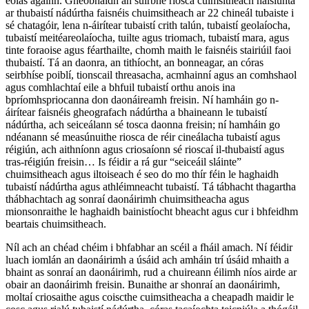
eolas againn. Gheobhaidh an suirbhé riosca cuimsitheach náisiúnta
ar thubaistí nádúrtha faisnéis chuimsitheach ar 22 chineál tubaiste i
sé chatagóir, lena n-áirítear tubaistí crith talún, tubaistí geolaíocha,
tubaistí meitéareolaíocha, tuilte agus triomach, tubaistí mara, agus
tinte foraoise agus féarthailte, chomh maith le faisnéis stairiúil faoi
thubaistí. Tá an daonra, an tithíocht, an bonneagar, an córas
seirbhíse poiblí, tionscail threasacha, acmhainní agus an comhshaol
agus comhlachtaí eile a bhfuil tubaistí orthu anois ina
bpríomhspriocanna don daonáireamh freisin. Ní hamháin go n-
áirítear faisnéis gheografach nádúrtha a bhaineann le tubaistí
nádúrtha, ach seiceálann sé tosca daonna freisin; ní hamháin go
ndéanann sé measúnuithe riosca de réir cineálacha tubaistí agus
réigiún, ach aithníonn agus criosaíonn sé rioscaí il-thubaistí agus
tras-réigiún freisin… Is féidir a rá gur “seiceáil sláinte”
chuimsitheach agus iltoiseach é seo do mo thír féin le haghaidh
tubaistí nádúrtha agus athléimneacht tubaistí. Tá tábhacht thagartha
thábhachtach ag sonraí daonáirimh chuimsitheacha agus
mionsonraithe le haghaidh bainistíocht bheacht agus cur i bhfeidhm
beartais chuimsitheach.
Níl ach an chéad chéim i bhfabhar an scéil a fháil amach. Ní féidir
luach iomlán an daonáirimh a úsáid ach amháin trí úsáid mhaith a
bhaint as sonraí an daonáirimh, rud a chuireann éilimh níos airde ar
obair an daonáirimh freisin. Bunaithe ar shonraí an daonáirimh,
moltaí criosaithe agus coiscthe cuimsitheacha a cheapadh maidir le