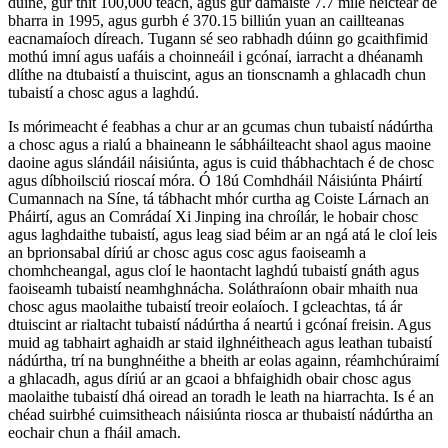
duine, gur thit 100,000 teach, agus gur damáiste 7.7 míle heicteár de
bharra in 1995, agus gurbh é 370.15 billiún yuan an caillteanas
eacnamaíoch díreach. Tugann sé seo rabhadh dúinn go gcaithfimid
mothú imní agus uafáis a choinneáil i gcónaí, iarracht a dhéanamh
dlíthe na dtubaistí a thuiscint, agus an tionscnamh a ghlacadh chun
tubaistí a chosc agus a laghdú.
Is mórimeacht é feabhas a chur ar an gcumas chun tubaistí nádúrtha
a chosc agus a rialú a bhaineann le sábháilteacht shaol agus maoine
daoine agus slándáil náisiúnta, agus is cuid thábhachtach é de chosc
agus díbhoilsciú rioscaí móra. Ó 18ú Comhdháil Náisiúnta Pháirtí
Cumannach na Síne, tá tábhacht mhór curtha ag Coiste Lárnach an
Pháirtí, agus an Comrádaí Xi Jinping ina chroílár, le hobair chosc
agus laghdaithe tubaistí, agus leag siad béim ar an ngá atá le cloí leis
an bprionsabal díriú ar chosc agus cosc ​​agus faoiseamh a
chomhcheangal, agus cloí le haontacht laghdú tubaistí gnáth agus
faoiseamh tubaistí neamhghnácha. Soláthraíonn obair mhaith nua
chosc agus maolaithe tubaistí treoir eolaíoch. I gcleachtas, tá ár
dtuiscint ar rialtacht tubaistí nádúrtha á neartú i gcónaí freisin. Agus
muid ag tabhairt aghaidh ar staid ilghnéitheach agus leathan tubaistí
nádúrtha, trí na bunghnéithe a bheith ar eolas againn, réamhchúraimí
a ghlacadh, agus díriú ar an gcaoi a bhfaighidh obair chosc agus
maolaithe tubaistí dhá oiread an toradh le leath na hiarrachta. Is é an
chéad suirbhé cuimsitheach náisiúnta riosca ar thubaistí nádúrtha an
eochair chun a fháil amach.