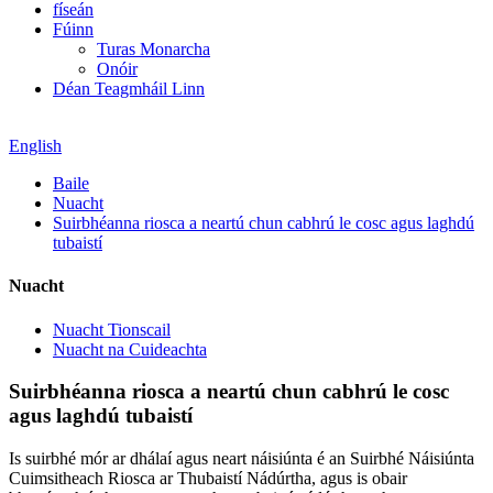
físeán
Fúinn
Turas Monarcha
Onóir
Déan Teagmháil Linn
English
Baile
Nuacht
Suirbhéanna riosca a neartú chun cabhrú le cosc ​​agus laghdú
tubaistí
Nuacht
Nuacht Tionscail
Nuacht na Cuideachta
Suirbhéanna riosca a neartú chun cabhrú le cosc ​​
agus laghdú tubaistí
Is suirbhé mór ar dhálaí agus neart náisiúnta é an Suirbhé Náisiúnta
Cuimsitheach Riosca ar Thubaistí Nádúrtha, agus is obair