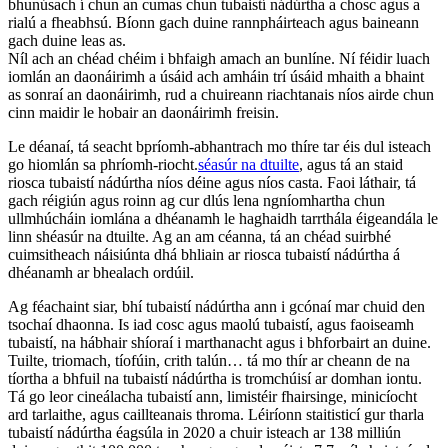
bhunúsach í chun an cumas chun tubaistí nádúrtha a chosc agus a
rialú a fheabhsú. Bíonn gach duine rannpháirteach agus baineann
gach duine leas as.
Níl ach an chéad chéim i bhfaigh amach an bunlíne. Ní féidir luach
iomlán an daonáirimh a úsáid ach amháin trí úsáid mhaith a bhaint
as sonraí an daonáirimh, rud a chuireann riachtanais níos airde chun
cinn maidir le hobair an daonáirimh freisin.
Le déanaí, tá seacht bpríomh-abhantrach mo thíre tar éis dul isteach
go hiomlán sa phríomh-riocht.
séasúr na dtuilte
, agus tá an staid
riosca tubaistí nádúrtha níos déine agus níos casta. Faoi láthair, tá
gach réigiún agus roinn ag cur dlús lena ngníomhartha chun
ullmhúcháin iomlána a dhéanamh le haghaidh tarrthála éigeandála le
linn shéasúr na dtuilte. Ag an am céanna, tá an chéad suirbhé
cuimsitheach náisiúnta dhá bhliain ar riosca tubaistí nádúrtha á
dhéanamh ar bhealach ordúil.
Ag féachaint siar, bhí tubaistí nádúrtha ann i gcónaí mar chuid den
tsochaí dhaonna. Is iad cosc ​​agus maolú tubaistí, agus faoiseamh
tubaistí, na hábhair shíoraí i marthanacht agus i bhforbairt an duine.
Tuilte, triomach, tíofúin, crith talún… tá mo thír ar cheann de na
tíortha a bhfuil na tubaistí nádúrtha is tromchúisí ar domhan iontu.
Tá go leor cineálacha tubaistí ann, limistéir fhairsinge, minicíocht
ard tarlaithe, agus caillteanais throma. Léiríonn staitisticí gur tharla
tubaistí nádúrtha éagsúla in 2020 a chuir isteach ar 138 milliún