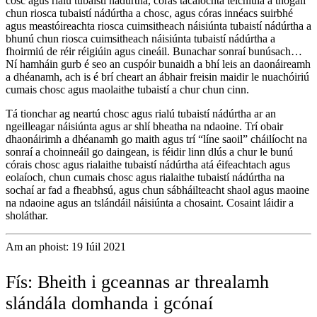
cosc ​​agus rialú tubaistí nádúrtha, córas tacaíochta teicniúla a thógáil
chun riosca tubaistí nádúrtha a chosc, agus córas innéacs suirbhé
agus meastóireachta riosca cuimsitheach náisiúnta tubaistí nádúrtha a
bhunú chun riosca cuimsitheach náisiúnta tubaistí nádúrtha a
fhoirmiú de réir réigiúin agus cineáil. Bunachar sonraí bunúsach…
Ní hamháin gurb é seo an cuspóir bunaidh a bhí leis an daonáireamh
a dhéanamh, ach is é brí cheart an ábhair freisin maidir le nuachóiriú
cumais chosc agus maolaithe tubaistí a chur chun cinn.
Tá tionchar ag neartú chosc agus rialú tubaistí nádúrtha ar an
ngeilleagar náisiúnta agus ar shlí bheatha na ndaoine. Trí obair
dhaonáirimh a dhéanamh go maith agus trí “líne saoil” cháilíocht na
sonraí a choinneáil go daingean, is féidir linn dlús a chur le bunú
córais chosc agus rialaithe tubaistí nádúrtha atá éifeachtach agus
eolaíoch, chun cumais chosc agus rialaithe tubaistí nádúrtha na
sochaí ar fad a fheabhsú, agus chun sábháilteacht shaol agus maoine
na ndaoine agus an tslándáil náisiúnta a chosaint. Cosaint láidir a
sholáthar.
Am an phoist: 19 Iúil 2021
Fís: Bheith i gceannas ar threalamh
slándála domhanda i gcónaí