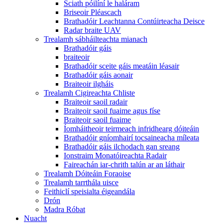
Sciath póilíní le haláram
Briseoir Pléascach
Brathadóir Leachtanna Contúirteacha Deisce
Radar braite UAV
Trealamh sábháilteachta mianach
Brathadóir gáis
braiteoir
Brathadóir sceite gáis meatáin léasair
Brathadóir gáis aonair
Braiteoir ilgháis
Trealamh Cigireachta Chliste
Braiteoir saoil radair
Braiteoir saoil fuaime agus físe
Braiteoir saoil fuaime
Íomháitheoir teirmeach infridhearg dóiteáin
Brathadóir gníomhairí tocsaineacha míleata
Brathadóir gáis ilchodach gan sreang
Ionstraim Monatóireachta Radair
Faireachán iar-chrith talún ar an láthair
Trealamh Dóiteáin Foraoise
Trealamh tarrthála uisce
Feithiclí speisialta éigeandála
Drón
Madra Róbat
Nuacht