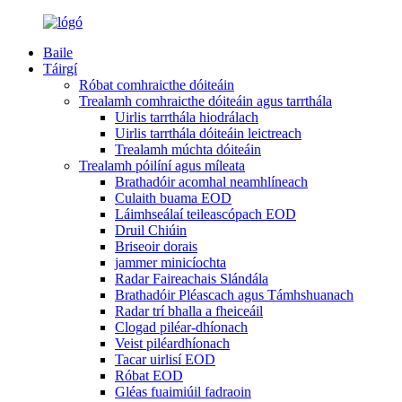
Baile
Táirgí
Róbat comhraicthe dóiteáin
Trealamh comhraicthe dóiteáin agus tarrthála
Uirlis tarrthála hiodrálach
Uirlis tarrthála dóiteáin leictreach
Trealamh múchta dóiteáin
Trealamh póilíní agus míleata
Brathadóir acomhal neamhlíneach
Culaith buama EOD
Láimhseálaí teileascópach EOD
Druil Chiúin
Briseoir dorais
jammer minicíochta
Radar Faireachais Slándála
Brathadóir Pléascach agus Támhshuanach
Radar trí bhalla a fheiceáil
Clogad piléar-dhíonach
Veist piléardhíonach
Tacar uirlisí EOD
Róbat EOD
Gléas fuaimiúil fadraoin