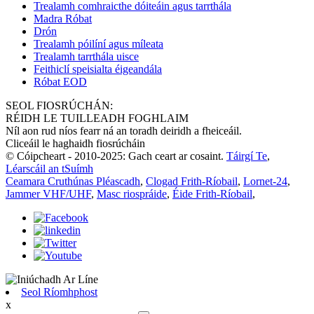
Trealamh comhraicthe dóiteáin agus tarrthála
Madra Róbat
Drón
Trealamh póilíní agus míleata
Trealamh tarrthála uisce
Feithiclí speisialta éigeandála
Róbat EOD
SEOL FIOSRÚCHÁN:
RÉIDH LE TUILLEADH FOGHLAIM
Níl aon rud níos fearr ná an toradh deiridh a fheiceáil.
Cliceáil le haghaidh fiosrúcháin
© Cóipcheart - 2010-2025: Gach ceart ar cosaint.
Táirgí Te
,
Léarscáil an tSuímh
Ceamara Cruthúnas Pléascadh
,
Clogad Frith-Ríobail
,
Lornet-24
,
Jammer VHF/UHF
,
Masc riospráide
,
Éide Frith-Ríobail
,
Seol Ríomhphost
x