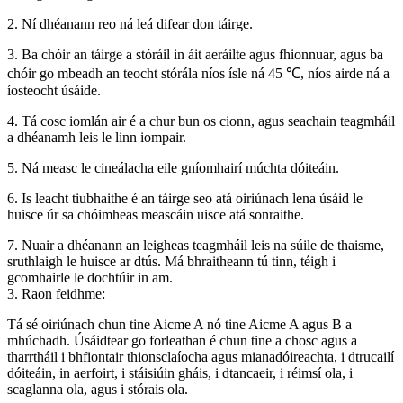
2. Ní dhéanann reo ná leá difear don táirge.
3. Ba chóir an táirge a stóráil in áit aeráilte agus fhionnuar, agus ba
chóir go mbeadh an teocht stórála níos ísle ná 45 ℃, níos airde ná a
íosteocht úsáide.
4. Tá cosc ​​​​iomlán air é a chur bun os cionn, agus seachain teagmháil
a dhéanamh leis le linn iompair.
5. Ná measc le cineálacha eile gníomhairí múchta dóiteáin.
6. Is leacht tiubhaithe é an táirge seo atá oiriúnach lena úsáid le
huisce úr sa chóimheas meascáin uisce atá sonraithe.
7. Nuair a dhéanann an leigheas teagmháil leis na súile de thaisme,
sruthlaigh le huisce ar dtús. Má bhraitheann tú tinn, téigh i
gcomhairle le dochtúir in am.
3. Raon feidhme:
Tá sé oiriúnach chun tine Aicme A nó tine Aicme A agus B a
mhúchadh. Úsáidtear go forleathan é chun tine a chosc agus a
tharrtháil i bhfiontair thionsclaíocha agus mianadóireachta, i dtrucailí
dóiteáin, in aerfoirt, i stáisiúin gháis, i dtancaeir, i réimsí ola, i
scaglanna ola, agus i stórais ola.