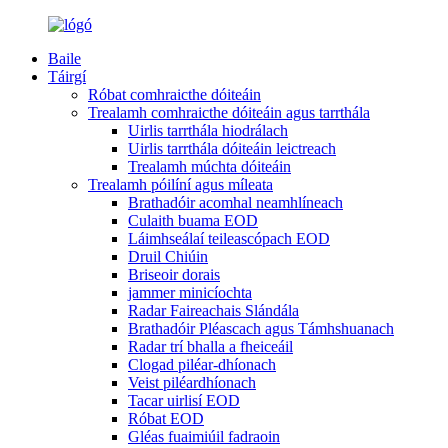
Baile
Táirgí
Róbat comhraicthe dóiteáin
Trealamh comhraicthe dóiteáin agus tarrthála
Uirlis tarrthála hiodrálach
Uirlis tarrthála dóiteáin leictreach
Trealamh múchta dóiteáin
Trealamh póilíní agus míleata
Brathadóir acomhal neamhlíneach
Culaith buama EOD
Láimhseálaí teileascópach EOD
Druil Chiúin
Briseoir dorais
jammer minicíochta
Radar Faireachais Slándála
Brathadóir Pléascach agus Támhshuanach
Radar trí bhalla a fheiceáil
Clogad piléar-dhíonach
Veist piléardhíonach
Tacar uirlisí EOD
Róbat EOD
Gléas fuaimiúil fadraoin