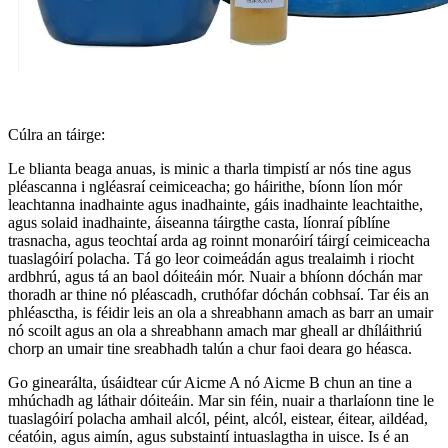
Cúlra an táirge:
Le blianta beaga anuas, is minic a tharla timpistí ar nós tine agus
pléascanna i ngléasraí ceimiceacha; go háirithe, bíonn líon mór
leachtanna inadhainte agus inadhainte, gáis inadhainte leachtaithe,
agus solaid inadhainte, áiseanna táirgthe casta, líonraí píblíne
trasnacha, agus teochtaí arda ag roinnt monaróirí táirgí ceimiceacha
tuaslagóirí polacha. Tá go leor coimeádán agus trealaimh i riocht
ardbhrú, agus tá an baol dóiteáin mór. Nuair a bhíonn dóchán mar
thoradh ar thine nó pléascadh, cruthófar dóchán cobhsaí. Tar éis an
phléasctha, is féidir leis an ola a shreabhann amach as barr an umair
nó scoilt agus an ola a shreabhann amach mar gheall ar dhíláithriú
chorp an umair tine sreabhadh talún a chur faoi deara go héasca.
Go ginearálta, úsáidtear cúr Aicme A nó Aicme B chun an tine a
mhúchadh ag láthair dóiteáin. Mar sin féin, nuair a tharlaíonn tine le
tuaslagóirí polacha amhail alcól, péint, alcól, eistear, éitear, aildéad,
céatóin, agus aimín, agus substaintí intuaslagtha in uisce. Is é an