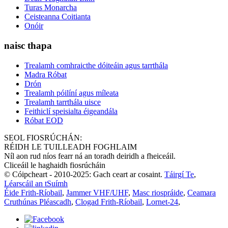
Turas Monarcha
Ceisteanna Coitianta
Onóir
naisc thapa
Trealamh comhraicthe dóiteáin agus tarrthála
Madra Róbat
Drón
Trealamh póilíní agus míleata
Trealamh tarrthála uisce
Feithiclí speisialta éigeandála
Róbat EOD
SEOL FIOSRÚCHÁN:
RÉIDH LE TUILLEADH FOGHLAIM
Níl aon rud níos fearr ná an toradh deiridh a fheiceáil.
Cliceáil le haghaidh fiosrúcháin
© Cóipcheart - 2010-2025: Gach ceart ar cosaint.
Táirgí Te
,
Léarscáil an tSuímh
Éide Frith-Ríobail
,
Jammer VHF/UHF
,
Masc riospráide
,
Ceamara
Cruthúnas Pléascadh
,
Clogad Frith-Ríobail
,
Lornet-24
,