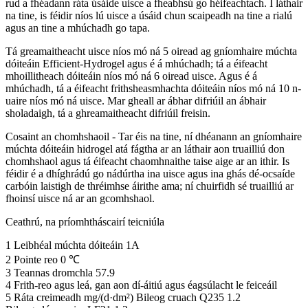
rud a fhéadann ráta úsáide uisce a fheabhsú go héifeachtach. I láthair
na tine, is féidir níos lú uisce a úsáid chun scaipeadh na tine a rialú
agus an tine a mhúchadh go tapa.
Tá greamaitheacht uisce níos mó ná 5 oiread ag gníomhaire múchta
dóiteáin Efficient-Hydrogel agus é á mhúchadh; tá a éifeacht
mhoillitheach dóiteáin níos mó ná 6 oiread uisce. Agus é á
mhúchadh, tá a éifeacht frithsheasmhachta dóiteáin níos mó ná 10 n-
uaire níos mó ná uisce. Mar gheall ar ábhar difriúil an ábhair
sholadaigh, tá a ghreamaitheacht difriúil freisin.
Cosaint an chomhshaoil ​​- Tar éis na tine, ní dhéanann an gníomhaire
múchta dóiteáin hidrogel atá fágtha ar an láthair aon truailliú don
chomhshaol agus tá éifeacht chaomhnaithe taise aige ar an ithir. Is
féidir é a dhíghrádú go nádúrtha ina uisce agus ina ghás dé-ocsaíde
carbóin laistigh de thréimhse áirithe ama; ní chuirfidh sé truailliú ar
fhoinsí uisce ná ar an gcomhshaol.
Ceathrú, na príomhtháscairí teicniúla
1 Leibhéal múchta dóiteáin 1A
2 Pointe reo 0 ℃
3 Teannas dromchla 57.9
4 Frith-reo agus leá, gan aon dí-áitiú agus éagsúlacht le feiceáil
5 Ráta creimeadh mg/(d·dm²) Bileog cruach Q235 1.2