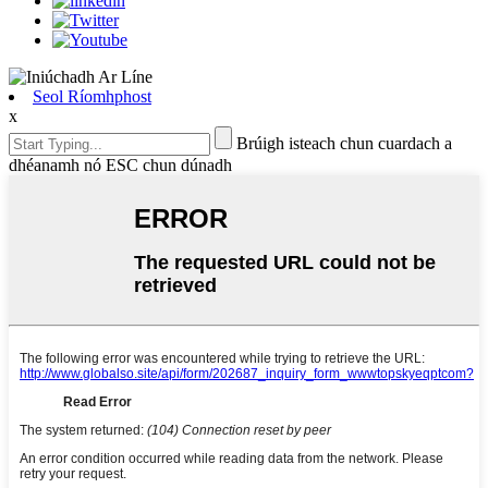
Seol Ríomhphost
x
Brúigh isteach chun cuardach a
dhéanamh nó ESC chun dúnadh