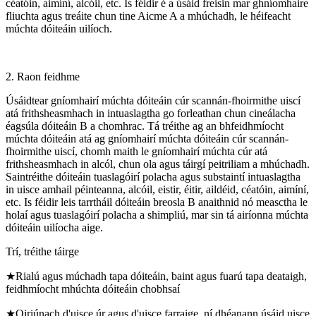
céatóin, aimíní, alcóil, etc. Is féidir é a úsáid freisin mar ghníomhaire
fliuchta agus treáite chun tine Aicme A a mhúchadh, le héifeacht
múchta dóiteáin uilíoch.
2. Raon feidhme
Úsáidtear gníomhairí múchta dóiteáin cúr scannán-fhoirmithe uiscí
atá frithsheasmhach in intuaslagtha go forleathan chun cineálacha
éagsúla dóiteáin B a chomhrac. Tá tréithe ag an bhfeidhmíocht
múchta dóiteáin atá ag gníomhairí múchta dóiteáin cúr scannán-
fhoirmithe uiscí, chomh maith le gníomhairí múchta cúr atá
frithsheasmhach in alcól, chun ola agus táirgí peitriliam a mhúchadh.
Saintréithe dóiteáin tuaslagóirí polacha agus substaintí intuaslagtha
in uisce amhail péinteanna, alcóil, eistir, éitir, aildéid, céatóin, aimíní,
etc. Is féidir leis tarrtháil dóiteáin breosla B anaithnid nó measctha le
holaí agus tuaslagóirí polacha a shimpliú, mar sin tá airíonna múchta
dóiteáin uilíocha aige.
Trí, tréithe táirge
★Rialú agus múchadh tapa dóiteáin, baint agus fuarú tapa deataigh,
feidhmíocht mhúchta dóiteáin chobhsaí
★Oiriúnach d'uisce úr agus d'uisce farraige, ní dhéanann úsáid uisce