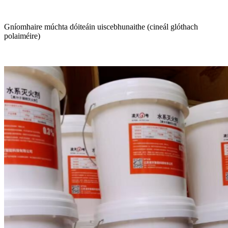
Gníomhaire múchta dóiteáin uiscebhunaithe (cineál glóthach
polaiméire)