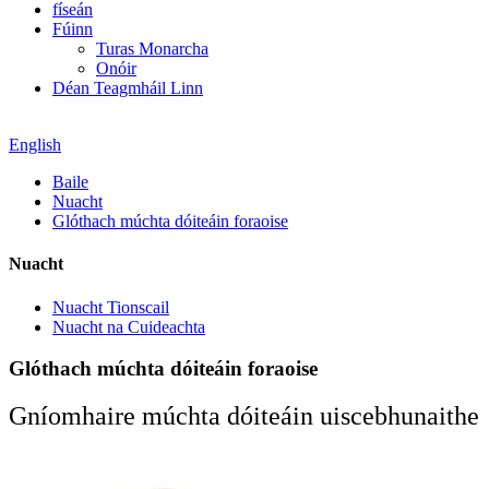
físeán
Fúinn
Turas Monarcha
Onóir
Déan Teagmháil Linn
English
Baile
Nuacht
Glóthach múchta dóiteáin foraoise
Nuacht
Nuacht Tionscail
Nuacht na Cuideachta
Glóthach múchta dóiteáin foraoise
Gníomhaire múchta dóiteáin uiscebhunaithe