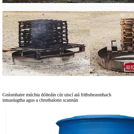
Gníomhaire múchta dóiteáin cúr uiscí atá frithsheasmhach
intuaslagtha agus a chruthaíonn scannán