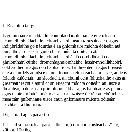
1. Réamhrá táirge
Is gníomhaire múchta dóiteáin plandaí-bhunaithe éifeachtach,
neamhdhíobhálach don chomhshaol, neamh-tocsaineach, agus
indíghrádaithe go nádúrtha é an gníomhaire múchta dóiteáin atá
bunaithe ar uisce. Is gníomhaire múchta dóiteáin atá
neamhdhíobhálach don chomhshaol é atá comhdhéanta de
ghníomhairí cúrtha, dromchlaghníomhaithe, lasair-mhoillitheoirí,
cobhsaitheoirí agus comhábhair eile. Trí threáiteoirí agus breiseáin
eile a chur leis an uisce chun airíonna ceimiceacha an uisce, an teas
folaigh galúcháin, an slaodacht, an chumhacht fhliuchaithe agus an
greamaitheacht a athrú chun éifeacht múchta dóiteáin an uisce a
fheabhsú, baintear an príomh-amhábhar agus baintear é as plandaí,
agus nuair a mhúchtar é, measctar an t-uisce de réir an chóimheas
meascáin gníomhaire-uisce chun gníomhaire múchta dóiteáin
leachtach a fhoirmiú.
Dó, stóráil agus pacáistiú
1. Is iad sonraíochtaí pacáistithe táirgí drumaí plaisteacha 25kg,
200kg, 1000kg.