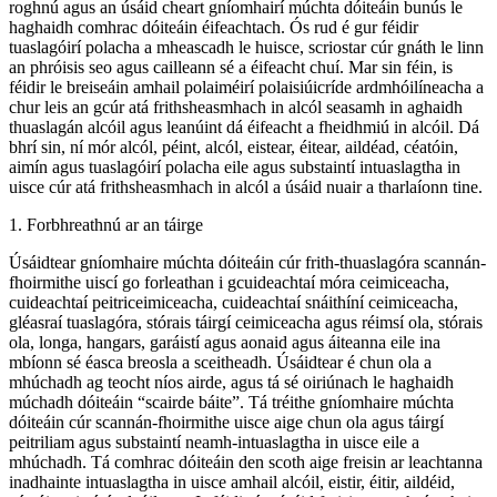
roghnú agus an úsáid cheart gníomhairí múchta dóiteáin bunús le
haghaidh comhrac dóiteáin éifeachtach. Ós rud é gur féidir
tuaslagóirí polacha a mheascadh le huisce, scriostar cúr gnáth le linn
an phróisis seo agus cailleann sé a éifeacht chuí. Mar sin féin, is
féidir le breiseáin amhail polaiméirí polaisiúicríde ardmhóilíneacha a
chur leis an gcúr atá frithsheasmhach in alcól seasamh in aghaidh
thuaslagán alcóil agus leanúint dá éifeacht a fheidhmiú in alcóil. Dá
bhrí sin, ní mór alcól, péint, alcól, eistear, éitear, aildéad, céatóin,
aimín agus tuaslagóirí polacha eile agus substaintí intuaslagtha in
uisce cúr atá frithsheasmhach in alcól a úsáid nuair a tharlaíonn tine.
1. Forbhreathnú ar an táirge
Úsáidtear gníomhaire múchta dóiteáin cúr frith-thuaslagóra scannán-
fhoirmithe uiscí go forleathan i gcuideachtaí móra ceimiceacha,
cuideachtaí peitriceimiceacha, cuideachtaí snáithíní ceimiceacha,
gléasraí tuaslagóra, stórais táirgí ceimiceacha agus réimsí ola, stórais
ola, longa, hangars, garáistí agus aonaid agus áiteanna eile ina
mbíonn sé éasca breosla a sceitheadh. Úsáidtear é chun ola a
mhúchadh ag teocht níos airde, agus tá sé oiriúnach le haghaidh
múchadh dóiteáin “scairde báite”. Tá tréithe gníomhaire múchta
dóiteáin cúr scannán-fhoirmithe uisce aige chun ola agus táirgí
peitriliam agus substaintí neamh-intuaslagtha in uisce eile a
mhúchadh. Tá comhrac dóiteáin den scoth aige freisin ar leachtanna
inadhainte intuaslagtha in uisce amhail alcóil, eistir, éitir, aildéid,