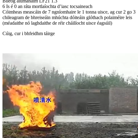
Bileog alúmanaim LF21 1.3
6 Is é 0 an ráta mortlaíochta d’iasc tocsaineach
Cóimheas meascáin de 7 ngníomhaire le 1 tonna uisce, ag cur 2 go 3
chileagram de bhreiseáin mhúchta dóiteáin glóthach polaiméire leis
(méadaithe nó laghdaithe de réir cháilíocht uisce éagsúil)
Cúig, cur i bhfeidhm táirge