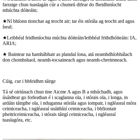
farraige chun tuaslagán cúr a chumrú difear do fheidhmíocht
mhúchta dóiteáin;
★Ní bhíonn tionchar ag teocht air; tar éis stórála ag teocht ard agus
íseal;
★Leibhéal feidhmíochta múchta dóiteáin/leibhéal frithdhóiteáin: IA,
ARIA;
★ Baintear na hamhábhair as plandaí íona, atá neamhdhíobhálach
don chomhshaol, neamh-tocsaineach agus neamh-chreimneach.
Cúig, cur i bhfeidhm táirge
Tá sé oiriúnach chun tine Aicme A agus B a mhúchadh, agus
úsáidtear go forleathan é i scaglanna ola, i stórais ola, i longa, in
ardáin táirgthe ola, i nduganna stórála agus iompair, i ngléasraí móra
ceimiceacha, i ngléasraí snáithíní ceimiceacha, i bhfiontair
pheitriceimiceacha, i stórais táirgí ceimiceacha, i ngléasraí
tuaslagóra, etc.