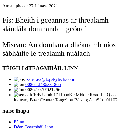
Am an phoist: 27 Lúnasa 2021
Fís: Bheith i gceannas ar threalamh
slándála domhanda i gcónaí
Misean: An domhan a dhéanamh níos
sábháilte le trealamh nuálach
TÉIGH I dTEAGMHÁIL LINN
sale1.ex@topskytech.com
0086 13436381865
0086-10-57621296
10B Uimh.17 HuanKe Middle Road Jin Qiao
Industry Base Ceantar Tongzhou Béising An tSín 101102
naisc thapa
Fúinn
Déan Teagmháil Linn