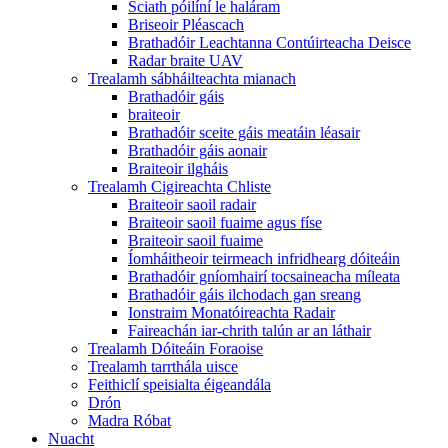
Sciath póilíní le haláram
Briseoir Pléascach
Brathadóir Leachtanna Contúirteacha Deisce
Radar braite UAV
Trealamh sábháilteachta mianach
Brathadóir gáis
braiteoir
Brathadóir sceite gáis meatáin léasair
Brathadóir gáis aonair
Braiteoir ilgháis
Trealamh Cigireachta Chliste
Braiteoir saoil radair
Braiteoir saoil fuaime agus físe
Braiteoir saoil fuaime
Íomháitheoir teirmeach infridhearg dóiteáin
Brathadóir gníomhairí tocsaineacha míleata
Brathadóir gáis ilchodach gan sreang
Ionstraim Monatóireachta Radair
Faireachán iar-chrith talún ar an láthair
Trealamh Dóiteáin Foraoise
Trealamh tarrthála uisce
Feithiclí speisialta éigeandála
Drón
Madra Róbat
Nuacht