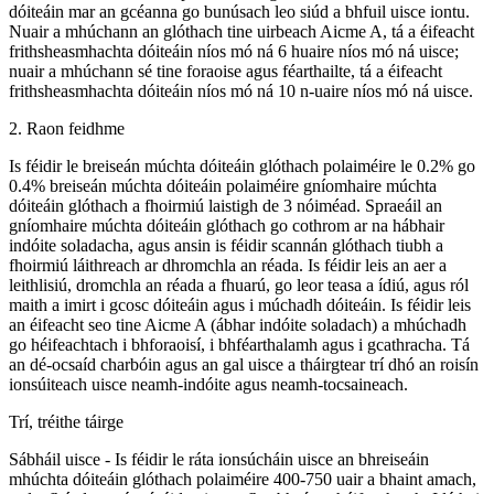
dóiteáin mar an gcéanna go bunúsach leo siúd a bhfuil uisce iontu.
Nuair a mhúchann an glóthach tine uirbeach Aicme A, tá a éifeacht
frithsheasmhachta dóiteáin níos mó ná 6 huaire níos mó ná uisce;
nuair a mhúchann sé tine foraoise agus féarthailte, tá a éifeacht
frithsheasmhachta dóiteáin níos mó ná 10 n-uaire níos mó ná uisce.
2. Raon feidhme
Is féidir le breiseán múchta dóiteáin glóthach polaiméire le 0.2% go
0.4% breiseán múchta dóiteáin polaiméire gníomhaire múchta
dóiteáin glóthach a fhoirmiú laistigh de 3 nóiméad. Spraeáil an
gníomhaire múchta dóiteáin glóthach go cothrom ar na hábhair
indóite soladacha, agus ansin is féidir scannán glóthach tiubh a
fhoirmiú láithreach ar dhromchla an réada. Is féidir leis an aer a
leithlisiú, dromchla an réada a fhuarú, go leor teasa a ídiú, agus ról
maith a imirt i gcosc dóiteáin agus i múchadh dóiteáin. Is féidir leis
an éifeacht seo tine Aicme A (ábhar indóite soladach) a mhúchadh
go héifeachtach i bhforaoisí, i bhféarthalamh agus i gcathracha. Tá
an dé-ocsaíd charbóin agus an gal uisce a tháirgtear trí dhó an roisín
ionsúiteach uisce neamh-indóite agus neamh-tocsaineach.
Trí, tréithe táirge
Sábháil uisce - Is féidir le ráta ionsúcháin uisce an bhreiseáin
mhúchta dóiteáin glóthach polaiméire 400-750 uair a bhaint amach,