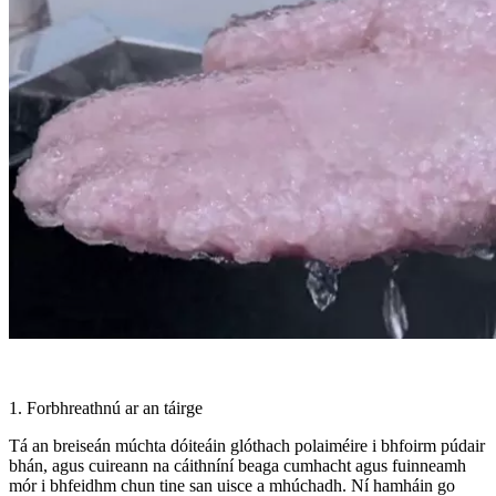
1. Forbhreathnú ar an táirge
Tá an breiseán múchta dóiteáin glóthach polaiméire i bhfoirm púdair
bhán, agus cuireann na cáithníní beaga cumhacht agus fuinneamh
mór i bhfeidhm chun tine san uisce a mhúchadh. Ní hamháin go