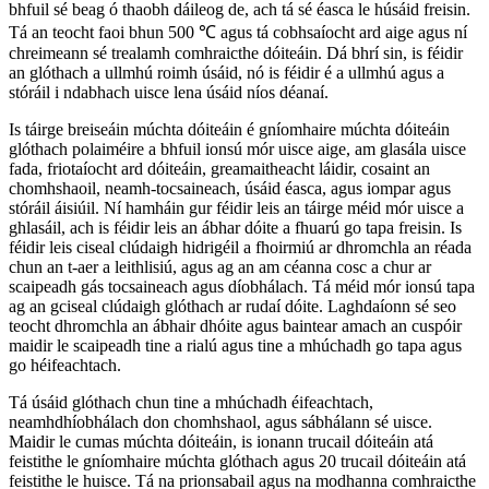
bhfuil sé beag ó thaobh dáileog de, ach tá sé éasca le húsáid freisin.
Tá an teocht faoi bhun 500 ℃ agus tá cobhsaíocht ard aige agus ní
chreimeann sé trealamh comhraicthe dóiteáin. Dá bhrí sin, is féidir
an glóthach a ullmhú roimh úsáid, nó is féidir é a ullmhú agus a
stóráil i ndabhach uisce lena úsáid níos déanaí.
Is táirge breiseáin múchta dóiteáin é gníomhaire múchta dóiteáin
glóthach polaiméire a bhfuil ionsú mór uisce aige, am glasála uisce
fada, friotaíocht ard dóiteáin, greamaitheacht láidir, cosaint an
chomhshaoil, neamh-tocsaineach, úsáid éasca, agus iompar agus
stóráil áisiúil. Ní hamháin gur féidir leis an táirge méid mór uisce a
ghlasáil, ach is féidir leis an ábhar dóite a fhuarú go tapa freisin. Is
féidir leis ciseal clúdaigh hidrigéil a fhoirmiú ar dhromchla an réada
chun an t-aer a leithlisiú, agus ag an am céanna cosc ​​a chur ar
scaipeadh gás tocsaineach agus díobhálach. Tá méid mór ionsú tapa
ag an gciseal clúdaigh glóthach ar rudaí dóite. Laghdaíonn sé seo
teocht dhromchla an ábhair dhóite agus baintear amach an cuspóir
maidir le scaipeadh tine a rialú agus tine a mhúchadh go tapa agus
go héifeachtach.
Tá úsáid glóthach chun tine a mhúchadh éifeachtach,
neamhdhíobhálach don chomhshaol, agus sábhálann sé uisce.
Maidir le cumas múchta dóiteáin, is ionann trucail dóiteáin atá
feistithe le gníomhaire múchta glóthach agus 20 trucail dóiteáin atá
feistithe le huisce. Tá na prionsabail agus na modhanna comhraicthe