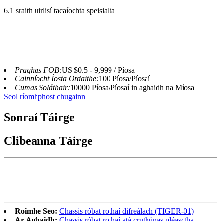
6.1 sraith uirlisí tacaíochta speisialta
Praghas FOB:
US $0.5 - 9,999 / Píosa
Cainníocht Íosta Ordaithe:
100 Píosa/Píosaí
Cumas Soláthair:
10000 Píosa/Píosaí in aghaidh na Míosa
Seol ríomhphost chugainn
Sonraí Táirge
Clibeanna Táirge
Roimhe Seo:
Chassis róbat rothaí difreálach (TIGER-01)
Ar Aghaidh:
Chassis róbat rothaí atá cruthúnas pléasctha