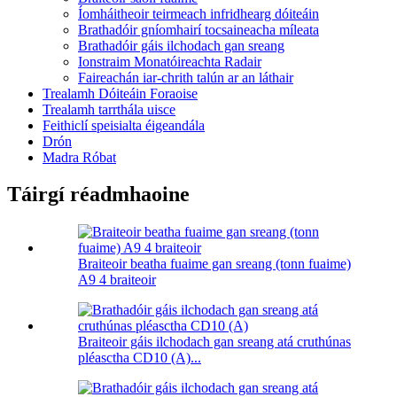
Íomháitheoir teirmeach infridhearg dóiteáin
Brathadóir gníomhairí tocsaineacha míleata
Brathadóir gáis ilchodach gan sreang
Ionstraim Monatóireachta Radair
Faireachán iar-chrith talún ar an láthair
Trealamh Dóiteáin Foraoise
Trealamh tarrthála uisce
Feithiclí speisialta éigeandála
Drón
Madra Róbat
Táirgí réadmhaoine
Braiteoir beatha fuaime gan sreang (tonn fuaime)
A9 4 braiteoir
Braiteoir gáis ilchodach gan sreang atá cruthúnas
pléasctha CD10 (A)...