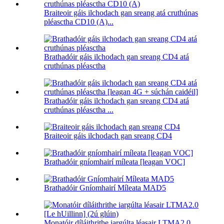
Braiteoir gáis ilchodach gan sreang atá cruthúnas
pléasctha CD10 (A)...
Brathadóir gáis ilchodach gan sreang CD4 atá
cruthúnas pléasctha
Brathadóir gáis ilchodach gan sreang CD4 atá
cruthúnas pléasctha ...
Braiteoir gáis ilchodach gan sreang CD4
Brathadóir gníomhairí míleata [leagan VOC]
Brathadóir Gníomhairí Míleata MAD5
Monatóir díláithrithe iargúlta léasair LTMA2.0