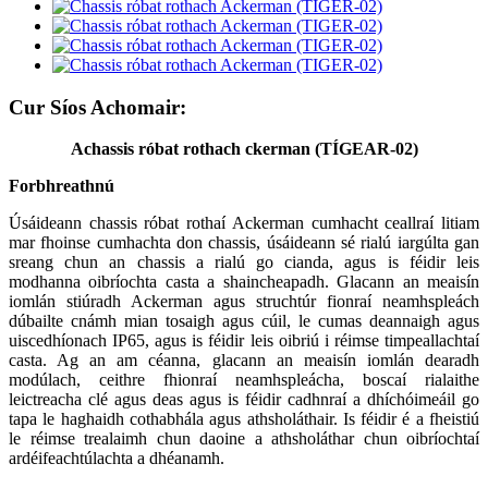
Cur Síos Achomair:
A
chassis róbat rothach ckerman
(
TÍGEAR-02
)
Forbhreathnú
Úsáideann chassis róbat rothaí Ackerman cumhacht ceallraí litiam
mar fhoinse cumhachta don chassis, úsáideann sé rialú iargúlta gan
sreang chun an chassis a rialú go cianda, agus is féidir leis
modhanna oibríochta casta a shaincheapadh. Glacann an meaisín
iomlán stiúradh Ackerman agus struchtúr fionraí neamhspleách
dúbailte cnámh mian tosaigh agus cúil, le cumas deannaigh agus
uiscedhíonach IP65, agus is féidir leis oibriú i réimse timpeallachtaí
casta. Ag an am céanna, glacann an meaisín iomlán dearadh
modúlach, ceithre fhionraí neamhspleácha, boscaí rialaithe
leictreacha clé agus deas agus is féidir cadhnraí a dhíchóimeáil go
tapa le haghaidh cothabhála agus athsholáthair. Is féidir é a fheistiú
le réimse trealaimh chun daoine a athsholáthar chun oibríochtaí
ardéifeachtúlachta a dhéanamh.