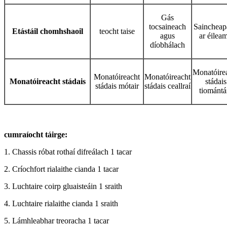
Gás
tocsaineach
Saincheap
E
tástáil chomhshaoil
teocht taise
agus
ar éilea
díobhálach
Monatóire
Monatóireacht
Monatóireacht
Monatóireacht stádais
stádais
stádais mótair
stádais ceallraí
tiomántá
cumraíocht táirge
:
1. Chassis róbat rothaí difreálach 1 tacar
2. Críochfort rialaithe cianda 1 tacar
3. Luchtaire coirp gluaisteáin 1 sraith
4. Luchtaire rialaithe cianda 1 sraith
5. Lámhleabhar treoracha 1 tacar