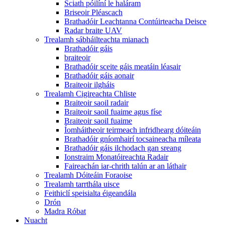
Sciath póilíní le haláram
Briseoir Pléascach
Brathadóir Leachtanna Contúirteacha Deisce
Radar braite UAV
Trealamh sábháilteachta mianach
Brathadóir gáis
braiteoir
Brathadóir sceite gáis meatáin léasair
Brathadóir gáis aonair
Braiteoir ilgháis
Trealamh Cigireachta Chliste
Braiteoir saoil radair
Braiteoir saoil fuaime agus físe
Braiteoir saoil fuaime
Íomháitheoir teirmeach infridhearg dóiteáin
Brathadóir gníomhairí tocsaineacha míleata
Brathadóir gáis ilchodach gan sreang
Ionstraim Monatóireachta Radair
Faireachán iar-chrith talún ar an láthair
Trealamh Dóiteáin Foraoise
Trealamh tarrthála uisce
Feithiclí speisialta éigeandála
Drón
Madra Róbat
Nuacht