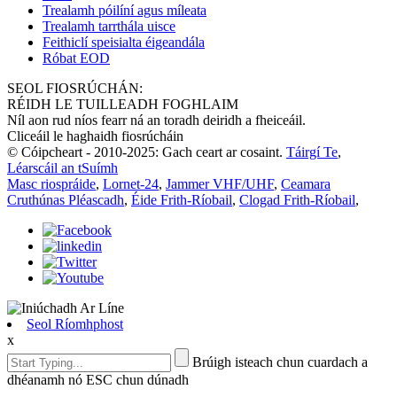
Trealamh póilíní agus míleata
Trealamh tarrthála uisce
Feithiclí speisialta éigeandála
Róbat EOD
SEOL FIOSRÚCHÁN:
RÉIDH LE TUILLEADH FOGHLAIM
Níl aon rud níos fearr ná an toradh deiridh a fheiceáil.
Cliceáil le haghaidh fiosrúcháin
© Cóipcheart - 2010-2025: Gach ceart ar cosaint.
Táirgí Te
,
Léarscáil an tSuímh
Masc riospráide
,
Lornet-24
,
Jammer VHF/UHF
,
Ceamara
Cruthúnas Pléascadh
,
Éide Frith-Ríobail
,
Clogad Frith-Ríobail
,
Seol Ríomhphost
x
Brúigh isteach chun cuardach a
dhéanamh nó ESC chun dúnadh