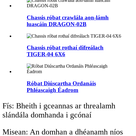
Chassis róbat crawlála aon-lámh
luascáin DRAGON-02B
Chassis róbat rothaí difreálach
TIGER-04 6X6
Róbat Diúscartha Ordanáis
Phléascaigh Éadrom
Fís: Bheith i gceannas ar threalamh
slándála domhanda i gcónaí
Misean: An domhan a dhéanamh níos