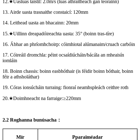
12.
★
Uasluas taistil: 2.0m/s (luas athraitheach gan teorainn)
13. Airde uasta trasnaithe constaicí: 120mm
14. Leithead uasta an bhacainn: 20mm
15.
★
Uillinn dreapadóireachta uasta: 35
°
(boinn tras-tíre)
16. Ábhar an phríomhchoirp: cóimhiotal alúmanaim/cruach carbóin
17. Cóireáil dromchla: péint ocsaídiúcháin/bácála an mheaisín
iomláin
18. Boinn chassis: boinn easbhóthair (is féidir boinn bóthair, boinn
féir a athsholáthar)
19. Córas ionsúcháin turraing: fionraí neamhspleách ceithre roth
20.
★
Doimhneacht na farraige:
≥
220mm
2.2 Roghanna bunúsacha
：
Mír
P
paraiméadar