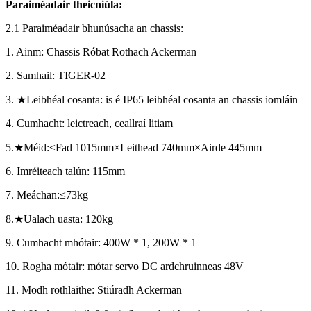
Paraiméadair theicniúla:
2.1 Paraiméadair bhunúsacha an chassis:
1. Ainm: Chassis Róbat Rothach Ackerman
2. Samhail: TIGER-02
3.
★
Leibhéal cosanta: is é IP65 leibhéal cosanta an chassis iomláin
4. Cumhacht: leictreach, ceallraí litiam
5.
★
Méid:
≤
Fad 1015mm
×
Leithead 740mm
×
Airde 445mm
6. Imréiteach talún: 115mm
7. Meáchan:
≤
73kg
8.
★
Ualach uasta: 120kg
9. Cumhacht mhótair: 400W * 1, 200W * 1
10. Rogha mótair: mótar servo DC ardchruinneas 48V
11. Modh rothlaithe: Stiúradh Ackerman