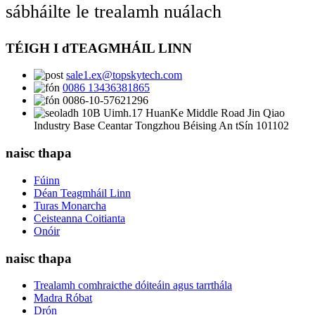
sábháilte le trealamh nuálach
TÉIGH I dTEAGMHÁIL LINN
sale1.ex@topskytech.com
0086 13436381865
0086-10-57621296
10B Uimh.17 HuanKe Middle Road Jin Qiao
Industry Base Ceantar Tongzhou Béising An tSín 101102
naisc thapa
Fúinn
Déan Teagmháil Linn
Turas Monarcha
Ceisteanna Coitianta
Onóir
naisc thapa
Trealamh comhraicthe dóiteáin agus tarrthála
Madra Róbat
Drón