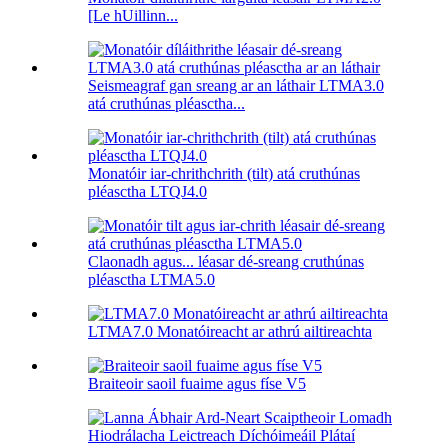
[Le hUillinn...
Seismeagraf gan sreang ar an láthair LTMA3.0
atá cruthúnas pléasctha...
Monatóir iar-chrithchrith (tilt) atá cruthúnas
pléasctha LTQJ4.0
Claonadh agus... léasar dé-sreang cruthúnas
pléasctha LTMA5.0
LTMA7.0 Monatóireacht ar athrú ailtireachta
Braiteoir saoil fuaime agus físe V5