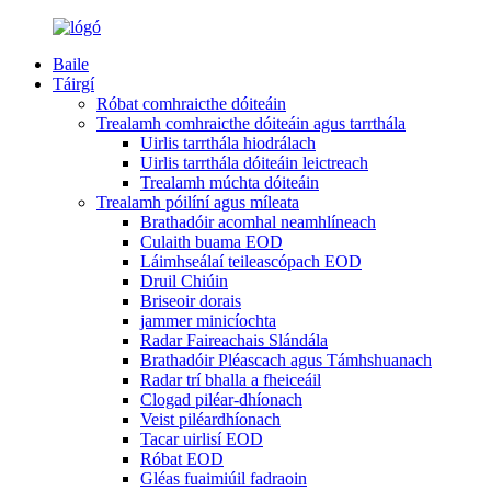
Baile
Táirgí
Róbat comhraicthe dóiteáin
Trealamh comhraicthe dóiteáin agus tarrthála
Uirlis tarrthála hiodrálach
Uirlis tarrthála dóiteáin leictreach
Trealamh múchta dóiteáin
Trealamh póilíní agus míleata
Brathadóir acomhal neamhlíneach
Culaith buama EOD
Láimhseálaí teileascópach EOD
Druil Chiúin
Briseoir dorais
jammer minicíochta
Radar Faireachais Slándála
Brathadóir Pléascach agus Támhshuanach
Radar trí bhalla a fheiceáil
Clogad piléar-dhíonach
Veist piléardhíonach
Tacar uirlisí EOD
Róbat EOD
Gléas fuaimiúil fadraoin