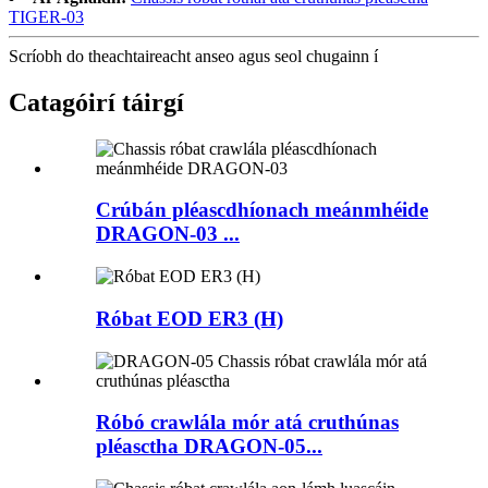
TIGER-03
Scríobh do theachtaireacht anseo agus seol chugainn í
Catagóirí táirgí
Crúbán pléascdhíonach meánmhéide
DRAGON-03 ...
Róbat EOD ER3 (H)
Róbó crawlála mór atá cruthúnas
pléasctha DRAGON-05...