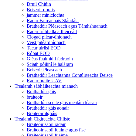
Druil Chiúin
Briseoir dorais
jammer minicíochta
Radar Faireachais Slándála
Brathadóir Pléascach agus Támhshuanach
Radar trí bhalla a fheiceáil
Clogad piléar-dhíonach
Veist piléardhíonach
Tacar uirlisí EOD
Róbat EOD
Gléas fuaimiúil fadraoin
Sciath póilíní le haláram
Briseoir Pléascach
Brathadóir Leachtanna Contúirteacha Deisce
Radar braite UAV
Trealamh sábháilteachta mianach
Brathadóir gáis
braiteoir
Brathadóir sceite gáis meatáin léasair
Brathadóir gáis aonair
Braiteoir ilgháis
Trealamh Cigireachta Chliste
Braiteoir saoil radair
Braiteoir saoil fuaime agus físe
Braiteoir saoil fuaime