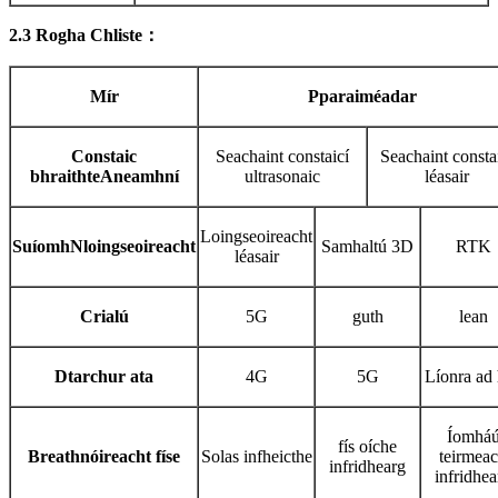
2.3 Rogha Chliste
：
Mír
P
paraiméadar
Constaic
Seachaint constaicí
Seachaint consta
bhraithte
A
neamhní
ultrasonaic
léasair
Loingseoireacht
Suíomh
N
loingseoireacht
Samhaltú 3D
RTK
léasair
C
rialú
5G
guth
lean
D
tarchur ata
4G
5G
Líonra ad
Íomhá
fís oíche
Breathnóireacht físe
Solas infheicthe
teirmea
infridhearg
infridhea