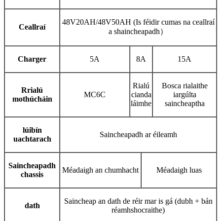
48V20AH/48V50AH (Is féidir cumas na ceallraí
Ceallraí
a shaincheapadh
）
C
harger
5A
8A
15A
Rialú
Bosca rialaithe
R
rialú
MC6C
cianda
iargúlta
mothúcháin
láimhe
saincheaptha
lúibín
Saincheapadh ar éileamh
uachtarach
Saincheapadh
Méadaigh an chumhacht
Méadaigh luas
chassis
Saincheap an dath de réir mar is gá (dubh + bán
dath
réamhshocraithe)