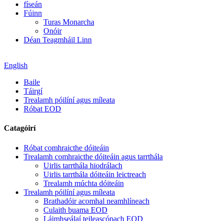
físeán
Fúinn
Turas Monarcha
Onóir
Déan Teagmháil Linn
English
Baile
Táirgí
Trealamh póilíní agus míleata
Róbat EOD
Catagóirí
Róbat comhraicthe dóiteáin
Trealamh comhraicthe dóiteáin agus tarrthála
Uirlis tarrthála hiodrálach
Uirlis tarrthála dóiteáin leictreach
Trealamh múchta dóiteáin
Trealamh póilíní agus míleata
Brathadóir acomhal neamhlíneach
Culaith buama EOD
Láimhseálaí teileascópach EOD