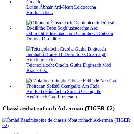
Lanna Ábhair Ard-Neart Leictreacha
Hiodrálacha...
Oibríocht Éifeachtach um Chomhrac Dóiteáin
Drumaí Dí-éillithe...
Teicneolaíocht Craolta Gutha Digiteach Mód
Braite 3D...
Am Fada Fánaíochta Soilsiú Ceangailte
Aerárthach Gan Fhoireann...
Chassis róbat rothach Ackerman (TIGER-02)